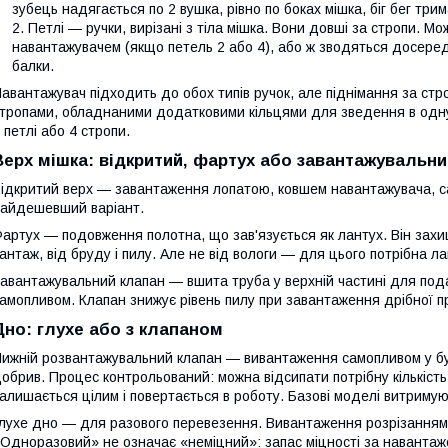
зубець надягається по 2 вушка, рівно по боках мішка, біг бег трим
Петлі — ручки, вирізані з тіла мішка. Вони довші за стропи. 
навантажувачем (якщо петель 2 або 4), або ж зводяться досереди
балки.
авантажувач підходить до обох типів ручок, але піднімання за стро
тропами, обладнаними додатковими кільцями для зведення в одну 
 петлі або 4 стропи.
Верх мішка: відкритий, фартух або завантажувальни
ідкритий верх — завантаження лопатою, ковшем навантажувача, са
айдешевший варіант.
артух — подовження полотна, що зав'язується як лантух. Він захи
антаж, від бруду і пилу. Але не від вологи — для цього потрібна л
авантажувальний клапан — вшита труба у верхній частині для пода
амопливом. Клапан знижує рівень пилу при завантаження дрібної пр
Дно: глухе або з клапаном
ижній розвантажувальний клапан — вивантаження самопливом у бун
обрив. Процес контрольований: можна відсипати потрібну кількість 
алишається цілим і повертається в роботу. Базові моделі витримую
лухе дно — для разового перевезення. Вивантаження розрізанням д
Одноразовий» не означає «неміцний»: запас міцності за навантаж