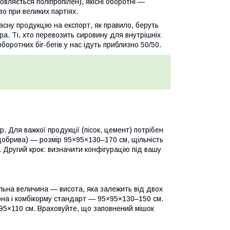
товляється поліпропілен), якісні оборотні —
о при великих партіях.
ласну продукцію на експорт, як правило, беруть
ра. Ті, хто перевозить сировину для внутрішніх
боротних біг-бегів у нас ідуть приблизно 50/50.
 Для важкої продукції (пісок, цемент) потрібен
 добрива) — розмір 95×95×130–170 см, щільність
м. Другий крок: визначити конфігурацію під вашу
льна величина — висота, яка залежить від двох
зерна і комбікорму стандарт — 95×95×130–150 см.
×95×110 см. Враховуйте, що заповнений мішок