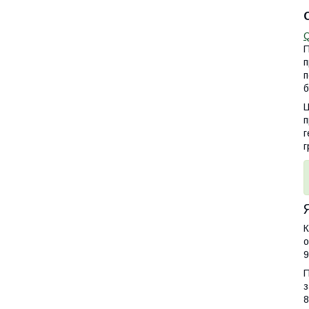
Q
П
п
п
б
Ц
п
г
г
К
о
9
П
з
8