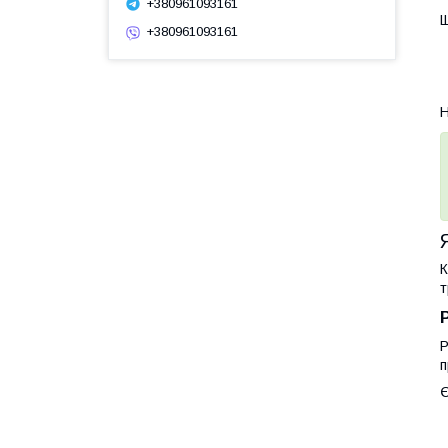
+380961093161
Щ
+380961093161
Н
К
т
Р
п
Є