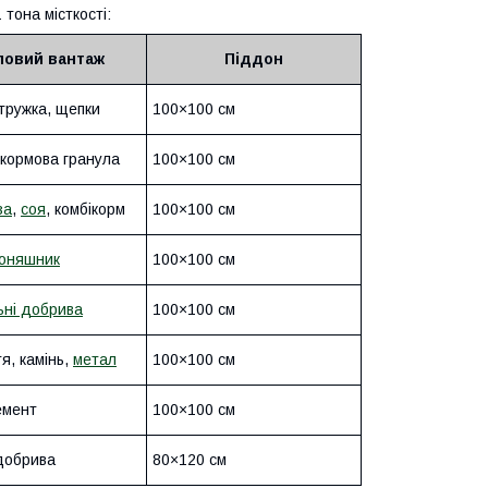
 тона місткості:
повий вантаж
Піддон
стружка, щепки
100×100 см
 кормова гранула
100×100 см
за
,
соя
, комбікорм
100×100 см
оняшник
100×100 см
ьні добрива
100×100 см
я, камінь,
метал
100×100 см
емент
100×100 см
 добрива
80×120 см