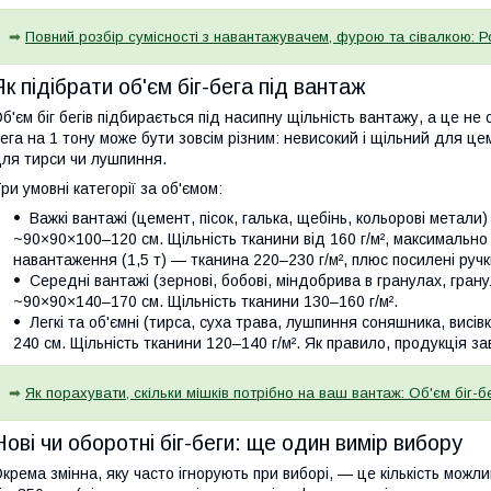
➡
Повний розбір сумісності з навантажувачем, фурою та сівалкою: Ро
Як підібрати об'єм біг-бега під вантаж
б'єм біг бегів підбирається під насипну щільність вантажу, а це не
ега на 1 тону може бути зовсім різним: невисокий і щільний для це
ля тирси чи лушпиння.
ри умовні категорії за об'ємом:
Важкі вантажі (цемент, пісок, галька, щебінь, кольорові метали) 
~90×90×100–120 см. Щільність тканини від 160 г/м², максимально
навантаження (1,5 т) — тканина 220–230 г/м², плюс посилені ручк
Середні вантажі (зернові, бобові, міндобрива в гранулах, гран
~90×90×140–170 см. Щільність тканини 130–160 г/м².
Легкі та об'ємні (тирса, суха трава, лушпиння соняшника, висів
240 см. Щільність тканини 120–140 г/м². Як правило, продукція 
➡
Як порахувати, скільки мішків потрібно на ваш вантаж: Об'єм біг-б
Нові чи оборотні біг-беги: ще один вимір вибору
крема змінна, яку часто ігнорують при виборі, — це кількість можли