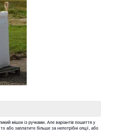
икий мішок із ручками. Але варіантів пошиття у
то або заплатите більше за непотрібні опції, або