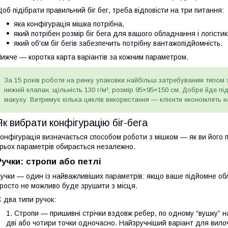
об підібрати правильний біг бег, треба відповісти на три питання:
яка конфігурація мішка потрібна,
який потрібен розмір біг бега для вашого обладнання і логісти
який об'єм біг бегів забезпечить потрібну вантажопідйомність.
ижче — коротка карта варіантів за кожним параметром.
За 15 років роботи на ринку упаковки найбільш затребуваним типом з
нижній клапан, щільність 130 г/м², розмір 95×95×150 см. Добре йде п
макуху. Витримує кілька циклів використання — клієнти економлять на
Як вибрати конфігурацію біг-бега
онфігурація визначається способом роботи з мішком — як ви його п
рьох параметрів обирається незалежно.
Ручки: стропи або петлі
учки — один із найважливіших параметрів: якщо ваше підйомне обл
росто не можливо буде зрушити з місця.
 два типи ручок:
Стропи — пришивні стрічки вздовж ребер, по одному “вушку” на
дві або чотири точки одночасно. Найзручніший варіант для вилоч