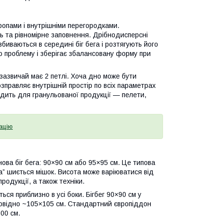
опами і внутрішніми перегородками.
ь та рівномірне заповнення. Дрібнодисперсні
иваються в середині біг бега і розтягують його
 проблему і зберігає збалансовану форму при
 зазвичай має 2 петлі. Хоча дно може бути
правляє внутрішній простір по всіх параметрах
одить для гранульованої продукції — пелети,
ацію
ова біг бега: 90×90 см або 95×95 см. Це типова
а” шиється мішок. Висота може варіюватися від
родукції, а також техніки.
ся приблизно в усі боки. Бігбег 90×90 см у
повідно ~105×105 см. Стандартний європіддон
00 см.