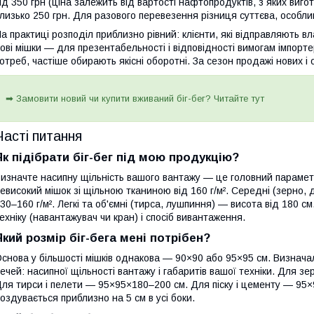
ід 350 грн (ціна залежить від вартості нафтопродуктів, з яких виго
лизько 250 грн. Для разового перевезення різниця суттєва, особлив
а практиці розподіл приблизно рівний: клієнти, які відправляють в
ові мішки — для презентабельності і відповідності вимогам імпорте
отреб, частіше обирають якісні оборотні. За сезон продажі нових і о
➡ Замовити новий чи купити вживаний біг-бег? Читайте тут
Часті питання
Як підібрати біг-бег під мою продукцію?
изначте насипну щільність вашого вантажу — це головний параметр.
евисокий мішок зі щільною тканиною від 160 г/м². Середні (зерно,
30–160 г/м². Легкі та об'ємні (тирса, лушпиння) — висота від 180 с
ехніку (навантажувач чи кран) і спосіб вивантаження.
Який розмір біг-бега мені потрібен?
снова у більшості мішків однакова — 90×90 або 95×95 см. Визнача
ечей: насипної щільності вантажу і габаритів вашої техніки. Для 
ля тирси і пелети — 95×95×180–200 см. Для піску і цементу — 95
оздувається приблизно на 5 см в усі боки.