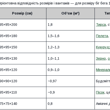
рієнтовна відповідність розмірів і вантажів — для розміру біг бега 1
Розмір (см)
Об'єм (м³)
Ти
95×95×200
1,8
Тирса
, 
95×95×180
1,5–1,6
Пелета
,
95×95×150
1,2–1,3
Кукуруд
95×95×130
1,0–1,1
Зерно
,
с
95×95×120
0,9–1,0
Мінерал
90×90×120
~0,97
Будсмітт
95×95×110
~0,9
Пісок
, ц
75×75×140
0,8
Аміачні