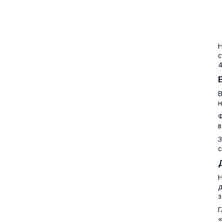
Н
с
4
В
н
Ф
в
З
с
Н
д
з
Г
«