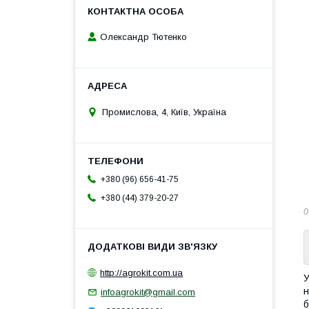
Олександр Тютенко
Промислова, 4, Київ, Україна
+380 (96) 656-41-75
+380 (44) 379-20-27
0
http://agrokit.com.ua
У
н
infoagrokit@gmail.com
б