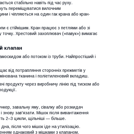
ається стабільно навіть під час руху.
Можуть переміщуватися вилочним
ни і чіпляються на один гак крана або кран-
пи є стійкішим. Кран працює з петлями або зі
точку. Хрестовий захоплювач («павук») вимагає
й клапан
москидом або потоком із труби. Найпростіший і
щає від потрапляння сторонніх прежметів у
амінована тканина і поліетиленовий вкладиш.
чі продукту через виробничу лінію під тиском або
одукції.
кер, завальну яму, сівалку або розкидач
і знову зав'язати. Мішок після вивантаження
ть 2–3 цикли, щільніші — більше.
на, після чого мішок іде на утилізацію.
енням однаковий з мішками з клапаном.