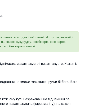
ки,
алишається один і той самий: 4 стропи, верхній і
ід пшеницю, кукурудзу, комбікорм, сою, шрот,
 тарі без втрати якості.
іднімаєте, завантажуєте і вивантажуєте. Кожен із
аднання не зможе “захопити” ручки бігбега, його
 кожному куті. Розраховані на піднаміння за
ного навантажувача (кари, маніту): на кожен