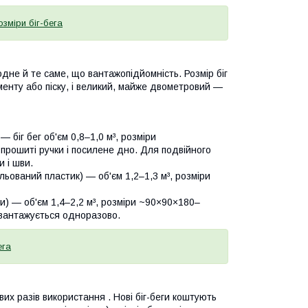
зміри біг-бега
 одне й те саме, що вантажопідйомність. Розмір біг
менту або піску, і великий, майже двометровий —
— біг бег об'єм 0,8–1,0 м³, розміри
 прошиті ручки і посилене дно. Для подвійного
и і шви.
ульований пластик) — об'єм 1,2–1,3 м³, розміри
ки) — об'єм 1,4–2,2 м³, розміри ~90×90×180–
завантажується одноразово.
ега
вих разів використання . Нові біг-беги коштують