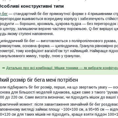
Особливі конструктивні типи
-бег
— стандартний біг-бег прямокутної форми з 4 пришивними стр
ерегородки вшиваються всередину корпусу і забезпечують стійкіст
родукти — борошно, крохмаль, цукрова пудра — без перегородок зб
о центру, залишаючи верхню частину порожньою. Q-бег вирішує цю
удь-якому ступені наповнення.
иліндричний біг-бег — виготовляється з поліпропіленового рукава,
рямокутним, основна форма — циліндрична. Гранула рівномірно роз
еометрії, тому коефіцієнт вага/об'єм тут найвищий. Найкраще підх
ранульованого жмиху, торфу, гною у гранулах.
➡
Детально про всі комбінації: Мішки тонники — як вибрати конфігур
Який розмір біг бега мені потрібен
оли підбирають біг бег розмір, перше, на що звертають увагу — осн
снова для більшості моделей однакова, адже саме з такого “рукав
00 до 220 см. Саме висота визначає, чи підходить мішок до вашої п
рактичний момент: після завантаження звичайний біг-бег роздуваєть
аповненому вигляді займає площу ~100×100 см, а 95×95 см — від
0×120 см для таких мішків не підходить, краще взяти піддон 100×1