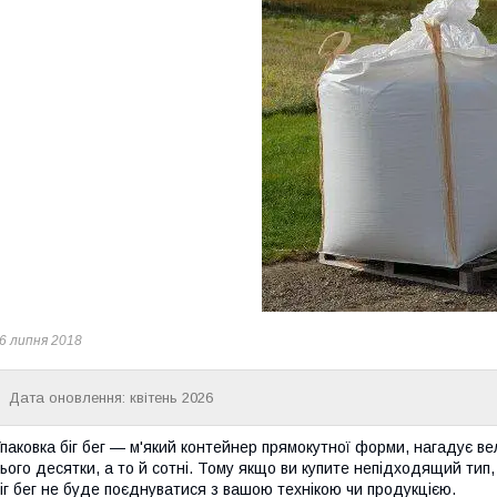
6 липня 2018
Дата оновлення: квітень 2026
паковка біг бег — м'який контейнер прямокутної форми, нагадує вел
ього десятки, а то й сотні. Тому якщо ви купите непідходящий тип, 
іг бег не буде поєднуватися з вашою технікою чи продукцією.