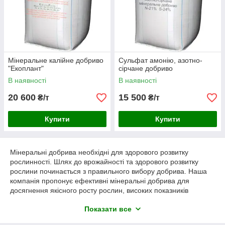
Мінеральне калійне добриво
Сульфат амонію, азотно-
"Екоплант"
сірчане добриво
В наявності
В наявності
20 600
15 500
₴/т
₴/т
Купити
Купити
Мінеральні добрива необхідні для здорового розвитку
рослинності. Шлях до врожайності та здорового розвитку
рослини починається з правильного вибору добрива. Наша
компанія пропонує ефективні мінеральні добрива для
досягнення якісного росту рослин, високих показників
врожаю і захисту їх від різного стресу, що призводить до
Показати все
можливої загибелі.
У нашому асортименті є найкращі мінеральні добрива,