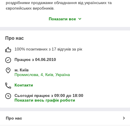
роздрібними продажами обладнання від українських та
європейських виробників.
Прес-гранулятори та лінії з
Показати все
гранулювання
Наша група пропонує лінії по виробництву гранул з
Про нас
комбікормів, а також паливних пелет з тирси, соломи, сіна,
лушпиння соняшника, торфу, посліду і т. д. В асортименті є
100% позитивних з 17 відгуків за рік
широкий вибір прес-грануляторів комбікормів і біопалива. Ми
маємо можливість запропонувати клієнту комплексні лінії
Працює з 04.06.2010
гранулювання трав'яного борошна.
У нас можна придбати також окремі компоненти
м. Київ
комбікормових та біопаливних ліній: молоткові
Промислова, 4, Київ, Україна
дробарки,вертикальні, діагональні та горизонтальні змішувачі
комбікормів, шнеки, транспортери, гранулятори, сушильні
Контакти
установки і системи автоматизації та багато іншого.
Сьогодні працює з 09:00 до 18:00
Індивідуальний підхід до кожного клієнта дозволяє
Показати весь графік роботи
максимально задовольнити його потребу і підібрати підхожу
йому лінію гранулювання.
Обладнання для гранулювання
Про нас
комбікорму — переваги