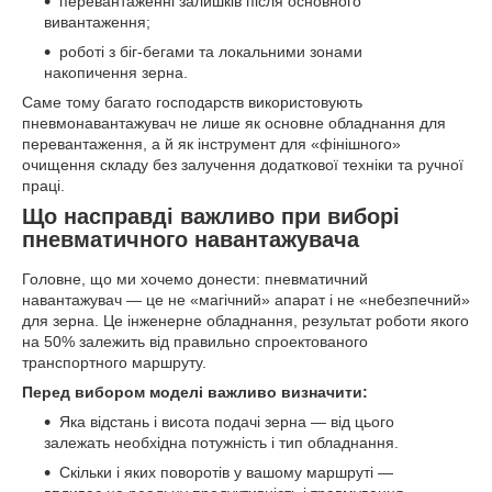
перевантаженні залишків після основного
вивантаження;
роботі з біг-бегами та локальними зонами
накопичення зерна.
Саме тому багато господарств використовують
пневмонавантажувач не лише як основне обладнання для
перевантаження, а й як інструмент для «фінішного»
очищення складу без залучення додаткової техніки та ручної
праці.
Що насправді важливо при виборі
пневматичного навантажувача
Головне, що ми хочемо донести: пневматичний
навантажувач — це не «магічний» апарат і не «небезпечний»
для зерна. Це інженерне обладнання, результат роботи якого
на 50% залежить від правильно спроектованого
транспортного маршруту.
Перед вибором моделі важливо визначити:
Яка відстань і висота подачі зерна — від цього
залежать необхідна потужність і тип обладнання.
Скільки і яких поворотів у вашому маршруті —