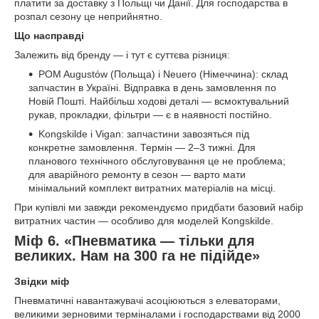
платити за доставку з Польщі чи Данії. Для господарства в
розпал сезону це неприйнятно.
Що насправді
Залежить від бренду — і тут є суттєва різниця:
POM Augustów (Польща) і Neuero (Німеччина): склад
запчастин в Україні. Відправка в день замовлення по
Новій Пошті. Найбільш ходові деталі — всмоктувальний
рукав, прокладки, фільтри — є в наявності постійно.
Kongskilde і Vigan: запчастини завозяться під
конкретне замовлення. Термін — 2–3 тижні. Для
планового технічного обслуговування це не проблема;
для аварійного ремонту в сезон — варто мати
мінімальний комплект витратних матеріалів на місці.
При купівлі ми завжди рекомендуємо придбати базовий набір
витратних частин — особливо для моделей Kongskilde.
Міф 6. «Пневматика — тільки для
великих. Нам на 300 га не підійде»
Звідки міф
Пневматичні навантажувачі асоціюються з елеваторами,
великими зерновими терміналами і господарствами від 2000