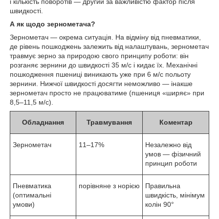
і кількість поворотів — другий за важливістю фактор після
швидкості.
А як щодо зернометача?
Зернометач — окрема ситуація. На відміну від пневматики,
де рівень пошкоджень залежить від налаштувань, зернометач
травмує зерно за природою свого принципу роботи: він
розганяє зернини до швидкості 35 м/с і кидає їх. Механічні
пошкодження пшениці виникають уже при 6 м/с польоту
зернини. Нижчої швидкості досягти неможливо — інакше
зернометач просто не працюватиме (пшениця «ширяє» при
8,5–11,5 м/с).
Обладнання
Травмування
Коментар
Зернометач
11–17%
Незалежно від
умов — фізичний
принцип роботи
Пневматика
порівняне з норією
Правильна
(оптимальні
швидкість, мінімум
умови)
колін 90°