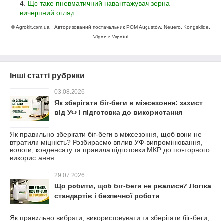
Що таке пневматичний навантажувач зерна —
вичерпний огляд
© Agrokit.com.ua · Авторизований постачальник POM Augustów, Neuero, Kongskilde,
Vigan в Україні
Інші статті рубрики
03.08.2026
Як зберігати біг-беги в міжсезоння: захист
від УФ і підготовка до використання
Як правильно зберігати біг-беги в міжсезоння, щоб вони не
втратили міцність? Розбираємо вплив УФ-випромінювання,
вологи, конденсату та правила підготовки МКР до повторного
використання.
29.07.2026
Що робити, щоб біг-беги не рвалися? Логіка
стандартів і безпечної роботи
Як правильно вибрати, використовувати та зберігати біг-беги,