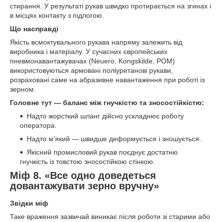
стирання. У результаті рукав швидко протирається на згинах і
в місцях контакту з підлогою.
Що насправді
Якість всмоктувального рукава напряму залежить від
виробника і матеріалу. У сучасних європейських
пневмонавантажувачах (Neuero, Kongskilde, POM)
використовуються армовані поліуретанові рукави,
розраховані саме на абразивне навантаження при роботі із
зерном.
Головне тут — баланс між гнучкістю та зносостійкістю:
Надто жорсткий шланг дійсно ускладнює роботу
оператора.
Надто м’який — швидше деформується і зношується.
Якісний промисловий рукав поєднує достатню
гнучкість із товстою зносостійкою стінкою.
Міф 8. «Все одно доведеться
довантажувати зерно вручну»
Звідки міф
Таке враження зазвичай виникає після роботи зі старими або