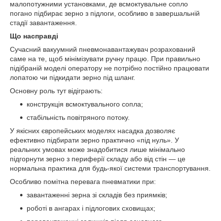
малопотужними установками, де всмоктувальне сопло
погано підбирає зерно з підлоги, особливо в завершальній
стадії завантаження.
Що насправді
Сучасний вакуумний пневмонавантажувач розрахований
саме на те, щоб мінімізувати ручну працю. При правильно
підібраній моделі оператору не потрібно постійно працювати
лопатою чи підкидати зерно під шланг.
Основну роль тут відіграють:
конструкція всмоктувального сопла;
стабільність повітряного потоку.
У якісних європейських моделях насадка дозволяє
ефективно підбирати зерно практично «під нуль». У
реальних умовах може знадобитися лише мінімально
підгорнути зерно з периферії складу або від стін — це
нормальна практика для будь-якої системи транспортування.
Особливо помітна перевага пневматики при:
завантаженні зерна зі складів без приямків;
роботі в ангарах і підлогових сховищах;