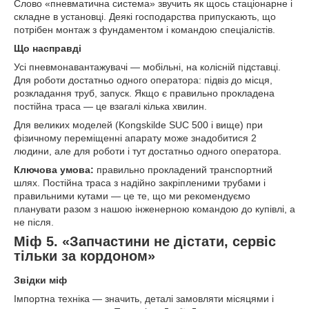
Слово «пневматична система» звучить як щось стаціонарне і
складне в установці. Деякі господарства припускають, що
потрібен монтаж з фундаментом і командою спеціалістів.
Що насправді
Усі пневмонавантажувачі — мобільні, на колісній підставці.
Для роботи достатньо одного оператора: підвіз до місця,
розкладання труб, запуск. Якщо є правильно прокладена
постійна траса — це взагалі кілька хвилин.
Для великих моделей (Kongskilde SUC 500 і вище) при
фізичному переміщенні апарату може знадобитися 2
людини, але для роботи і тут достатньо одного оператора.
Ключова умова:
правильно прокладений транспортний
шлях. Постійна траса з надійно закріпленими трубами і
правильними кутами — це те, що ми рекомендуємо
планувати разом з нашою інженерною командою до купівлі, а
не після.
Міф 5. «Запчастини не дістати, сервіс
тільки за кордоном»
Звідки міф
Імпортна техніка — значить, деталі замовляти місяцями і