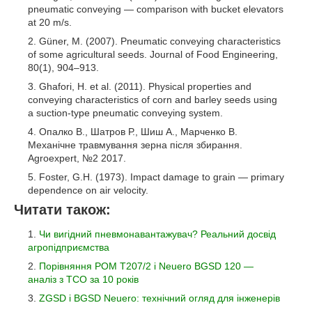
pneumatic conveying — comparison with bucket elevators
at 20 m/s.
Güner, M. (2007). Pneumatic conveying characteristics
of some agricultural seeds. Journal of Food Engineering,
80(1), 904–913.
Ghafori, H. et al. (2011). Physical properties and
conveying characteristics of corn and barley seeds using
a suction-type pneumatic conveying system.
Опалко В., Шатров Р., Шиш А., Марченко В.
Механічне травмування зерна після збирання.
Agroexpert, №2 2017.
Foster, G.H. (1973). Impact damage to grain — primary
dependence on air velocity.
Читати також:
Чи вигідний пневмонавантажувач? Реальний досвід
агропідприємства
Порівняння POM T207/2 і Neuero BGSD 120 —
аналіз з TCO за 10 років
ZGSD і BGSD Neuero: технічний огляд для інженерів