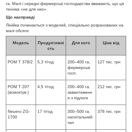
га. Малі і середні фермерські господарства вважають, що ця
техніка «не для них».
Що насправді
Лінійка починається з моделей, спеціально розрахованих на
малі обсяги:
Модель
Продуктивні
Для кого
Ціна від
сть
POM T 378/2
5,3 т/год
200–400 га,
127 тис. грн
фермерські
госп.
POM T 207
4,5 т/год
200–400 га,
212 тис. грн
(всмоктув.)
завантаженн
я з підлоги
Neuero ZG-
17 т/год
300–500 га,
378 тис. грн
1700
нагнітальний
тип