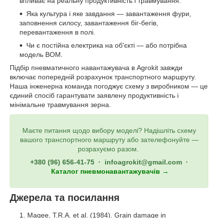
впливає на реальну продуктивність і травмування.
Яка культура і яке завдання — завантаження фури,
заповнення силосу, завантаження біг-бегів,
перевантаження в полі.
Чи є постійна електрика на об'єкті — або потрібна
модель ВОМ.
Підбір пневматичного навантажувача в Agrokit завжди
включає попередній розрахунок транспортного маршруту.
Наша інженерна команда погоджує схему з виробником — це
єдиний спосіб гарантувати заявлену продуктивність і
мінімальне травмування зерна.
Маєте питання щодо вибору моделі? Надішліть схему
вашого транспортного маршруту або зателефонуйте —
розрахуємо разом.
+380 (96) 656-41-75 · infoagrokit@gmail.com ·
Каталог пневмонавантажувачів →
Джерела та посилання
Magee, T.R.A. et al. (1984). Grain damage in