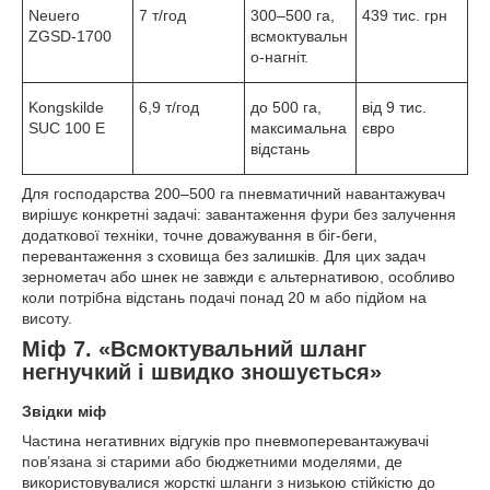
Neuero
7 т/год
300–500 га,
439 тис. грн
ZGSD-1700
всмоктувальн
о-нагніт.
Kongskilde
6,9 т/год
до 500 га,
від 9 тис.
SUC 100 E
максимальна
євро
відстань
Для господарства 200–500 га пневматичний навантажувач
вирішує конкретні задачі: завантаження фури без залучення
додаткової техніки, точне доважування в біг-беги,
перевантаження з сховища без залишків. Для цих задач
зернометач або шнек не завжди є альтернативою, особливо
коли потрібна відстань подачі понад 20 м або підйом на
висоту.
Міф 7. «Всмоктувальний шланг
негнучкий і швидко зношується»
Звідки міф
Частина негативних відгуків про пневмоперевантажувачі
пов’язана зі старими або бюджетними моделями, де
використовувалися жорсткі шланги з низькою стійкістю до