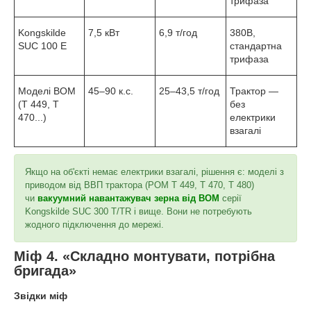
трифаза
Kongskilde
7,5 кВт
6,9 т/год
380В,
SUC 100 E
стандартна
трифаза
Моделі ВОМ
45–90 к.с.
25–43,5 т/год
Трактор —
(T 449, T
без
470...)
електрики
взагалі
Якщо на об'єкті немає електрики взагалі, рішення є: моделі з
приводом від ВВП трактора (POM T 449, T 470, T 480)
чи
вакуумний навантажувач зерна від ВОМ
серії
Kongskilde SUC 300 T/TR і вище. Вони не потребують
жодного підключення до мережі.
Міф 4. «Складно монтувати, потрібна
бригада»
Звідки міф