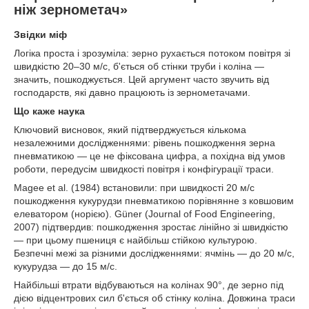
ніж зернометач»
Звідки міф
Логіка проста і зрозуміла: зерно рухається потоком повітря зі
швидкістю 20–30 м/с, б'ється об стінки труби і коліна —
значить, пошкоджується. Цей аргумент часто звучить від
господарств, які давно працюють із зернометачами.
Що каже наука
Ключовий висновок, який підтверджується кількома
незалежними дослідженнями: рівень пошкодження зерна
пневматикою — це не фіксована цифра, а похідна від умов
роботи, передусім швидкості повітря і конфігурації траси.
Magee et al. (1984) встановили: при швидкості 20 м/с
пошкодження кукурудзи пневматикою порівнянне з ковшовим
елеватором (норією). Güner (Journal of Food Engineering,
2007) підтвердив: пошкодження зростає лінійно зі швидкістю
— при цьому пшениця є найбільш стійкою культурою.
Безпечні межі за різними дослідженнями: ячмінь — до 20 м/с,
кукурудза — до 15 м/с.
Найбільші втрати відбуваються на колінах 90°, де зерно під
дією відцентрових сил б'ється об стінку коліна. Довжина траси