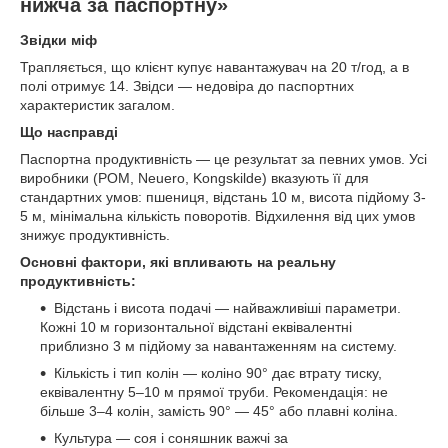
нижча за паспортну»
Звідки міф
Трапляється, що клієнт купує навантажувач на 20 т/год, а в
полі отримує 14. Звідси — недовіра до паспортних
характеристик загалом.
Що насправді
Паспортна продуктивність — це результат за певних умов. Усі
виробники (POM, Neuero, Kongskilde) вказують її для
стандартних умов: пшениця, відстань 10 м, висота підйому 3-
5 м, мінімальна кількість поворотів. Відхилення від цих умов
знижує продуктивність.
Основні фактори, які впливають на реальну
продуктивність:
Відстань і висота подачі — найважливіші параметри.
Кожні 10 м горизонтальної відстані еквівалентні
приблизно 3 м підйому за навантаженням на систему.
Кількість і тип колін — коліно 90° дає втрату тиску,
еквівалентну 5–10 м прямої труби. Рекомендація: не
більше 3–4 колін, замість 90° — 45° або плавні коліна.
Культура — соя і соняшник важчі за