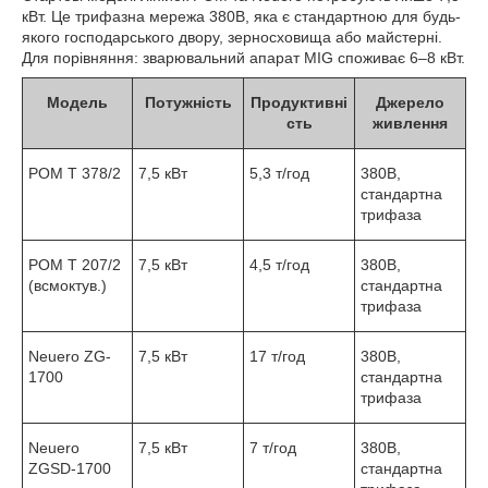
кВт. Це трифазна мережа 380В, яка є стандартною для будь-
якого господарського двору, зерносховища або майстерні.
Для порівняння: зварювальний апарат MIG споживає 6–8 кВт.
Модель
Потужність
Продуктивні
Джерело
сть
живлення
POM T 378/2
7,5 кВт
5,3 т/год
380В,
стандартна
трифаза
POM T 207/2
7,5 кВт
4,5 т/год
380В,
(всмоктув.)
стандартна
трифаза
Neuero ZG-
7,5 кВт
17 т/год
380В,
1700
стандартна
трифаза
Neuero
7,5 кВт
7 т/год
380В,
ZGSD-1700
стандартна