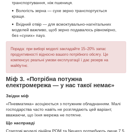
транспортування, ніж пшениця.
Вологість зерна — сухе зерно транспортується
краще.
Вхідний отвір — для всмоктувально-нагнітальних
моделей важливо, щоб зерно подавалось рівномірно,
без «сухих» пауз.
Порада: при виборі моделі закладайте 15–20% запас
продуктивності відносно вашого потрібного обсягу. Це
компенсує реальні умови експлуатації і дає резерв на
майбутнє.
Міф 3. «Потрібна потужна
електромережа — у нас такої немає»
Звідки міф
«Пневматика» асоціюється з потужним обладнанням. Малі
господарства часто навіть не розглядають цей варіант,
вважаючи, що їхня мережа не потягне.
Що насправді
Стартові моделі лінійок POM та Neuero потребують лише 7,5