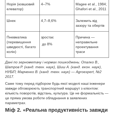
Норія (ковшовий
4–7%
Magee et al., 1984;
елеватор)
Ghafori et al., 2011
Шнек
4,7–8,6%
Залежить від
зазору та обертів
Пневматика
зростає
Причина —
(перевищення
неправильне
до 8%
швидкості, багато
проектування
колін)
траси
Дані по зернометачу і нормах пошкоджень: Опалко В.,
Шатров Р. (канд. техн. наук), Шиш А. (канд. екон. наук),
НУБіП; Марченко В. (канд. техн. наук) — Agroexpert, №2
2017.
Саме тому перед підбором будь-якої моделі наші інженери
завжди обговорюють транспортний маршрут з клієнтом:
кількість поворотів, відстань, культура. Це не формальність —
це пряма умова роботи обладнання в заявлених
параметрах.
Міф 2. «Реальна продуктивність завжди