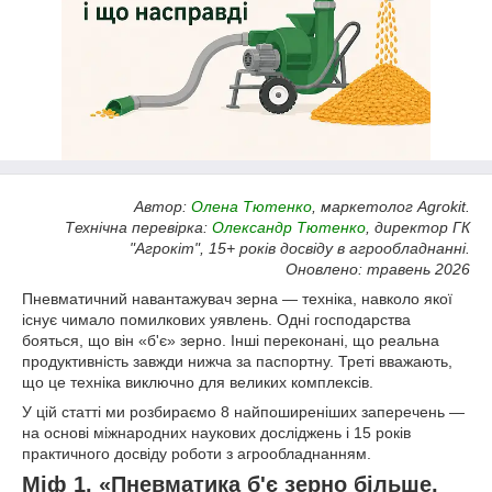
Автор:
Олена Тютенко
, маркетолог Agrokit.
Технічна перевірка:
Олександр Тютенко
, директор ГК
"Агрокіт", 15+ років досвіду в агрообладнанні.
Оновлено: травень 2026
Пневматичний навантажувач зерна — техніка, навколо якої
існує чимало помилкових уявлень. Одні господарства
бояться, що він «б'є» зерно. Інші переконані, що реальна
продуктивність завжди нижча за паспортну. Треті вважають,
що це техніка виключно для великих комплексів.
У цій статті ми розбираємо 8 найпоширеніших заперечень —
на основі міжнародних наукових досліджень і 15 років
практичного досвіду роботи з агрообладнанням.
Міф 1. «Пневматика б'є зерно більше,