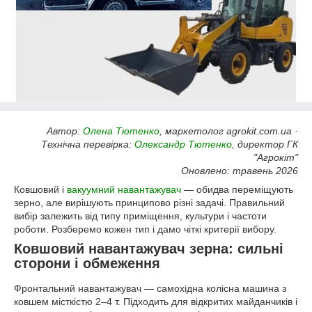
Автор:
Олена Тютенко
, маркетолог agrokit.com.ua ·
Технічна перевірка:
Олександр Тютенко
, директор ГК
"Агрокіт"
Оновлено: травень 2026
Ковшовий і
вакуумний навантажувач
— обидва переміщують
зерно, але вирішують принципово різні задачі. Правильний
вибір залежить від типу приміщення, культури і частоти
роботи. Розберемо кожен тип і дамо чіткі критерії вибору.
Ковшовий навантажувач зерна: сильні
сторони і обмеження
Фронтальний навантажувач — самохідна колісна машина з
ковшем місткістю 2–4 т. Підходить для відкритих майданчиків і