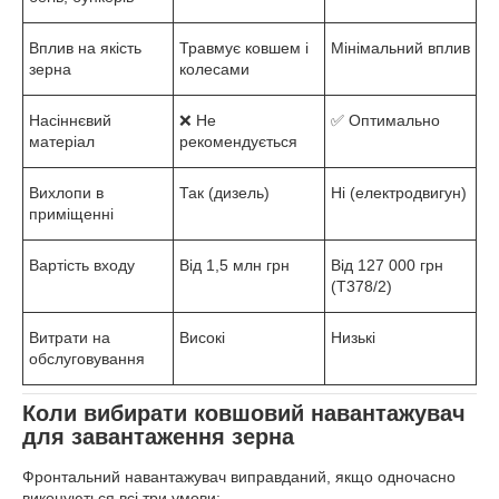
Вплив на якість
Травмує ковшем і
Мінімальний вплив
зерна
колесами
Насіннєвий
❌ Не
✅ Оптимально
матеріал
рекомендується
Вихлопи в
Так (дизель)
Ні (електродвигун)
приміщенні
Вартість входу
Від 1,5 млн грн
Від 127 000 грн
(Т378/2)
Витрати на
Високі
Низькі
обслуговування
Коли вибирати ковшовий навантажувач
для завантаження зерна
Фронтальний навантажувач виправданий, якщо одночасно
виконуються всі три умови: