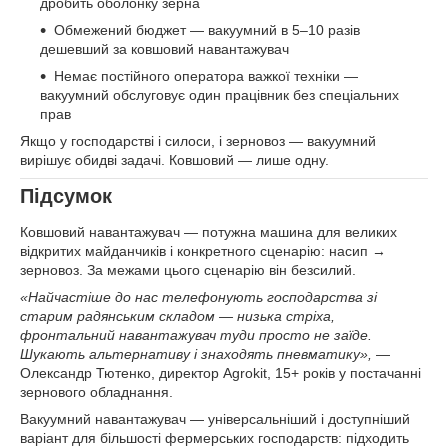
дробить оболонку зерна
Обмежений бюджет — вакуумний в 5–10 разів
дешевший за ковшовий навантажувач
Немає постійного оператора важкої техніки —
вакуумний обслуговує один працівник без спеціальних
прав
Якщо у господарстві і силоси, і зерновоз — вакуумний
вирішує обидві задачі. Ковшовий — лише одну.
Підсумок
Ковшовий навантажувач — потужна машина для великих
відкритих майданчиків і конкретного сценарію: насип →
зерновоз. За межами цього сценарію він безсилий.
«Найчастіше до нас телефонують господарства зі
старим радянським складом — низька стріха,
фронтальний навантажувач туди просто не заїде.
Шукають альтернативу і знаходять пневматику»,
—
Олександр Тютенко, директор Agrokit, 15+ років у постачанні
зернового обладнання.
Вакуумний навантажувач — універсальніший і доступніший
варіант для більшості фермерських господарств: підходить