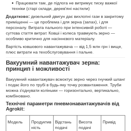
Працювати там, де підлога не витримує тиску важкої
техніки (старі склади, дерев'яні настили)
Додатково:
дизельний двигун дає вихлопні гази в закритому
приміщенні — це проблема і для зерна (запах), і для
персоналу. Витрата пального при інтенсивній роботі —
суттєва стаття витрат. Ковші і колеса травмують зерно —
особливо критично для насіннєвого матеріалу.
Вартість ковшового навантажувача — від 1,5 млн грн і вище,
плюс витрати на техобслуговування і пальне.
Вакуумний навантажувач зерна:
принцип і можливості
Вакуумний навантажувач всмоктує зерно через гнучкий шланг
і подає його по трубі в будь-яку точку розвантаження. Труби
можна з'єднувати коліньми — горизонтально, вертикально,
комбіновано.
Технічні параметри пневмонавантажувачів від
Agrokit:
Модель
Продуктив
Відстань
Висота
Привід
ність
подачі
подачі