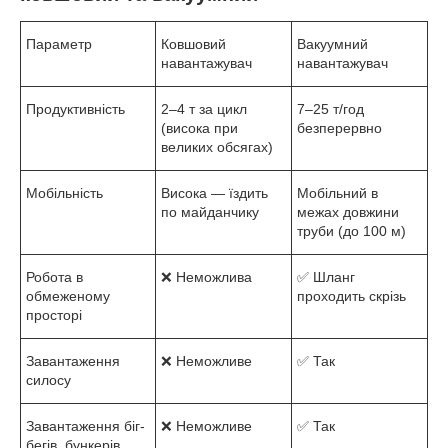
Параметр
Ковшовий
Вакуумний
навантажувач
навантажувач
Продуктивність
2–4 т за цикл
7–25 т/год
(висока при
безперервно
великих обсягах)
Мобільність
Висока — їздить
Мобільний в
по майданчику
межах довжини
труби (до 100 м)
Робота в
❌ Неможлива
✅ Шланг
обмеженому
проходить скрізь
просторі
Завантаження
❌ Неможливе
✅ Так
силосу
Завантаження біг-
❌ Неможливе
✅ Так
бегів, бункерів