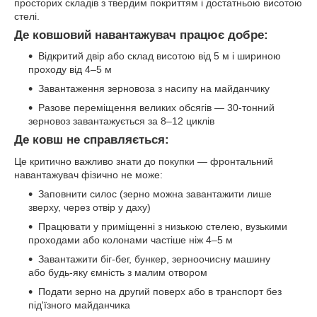
просторих складів з твердим покриттям і достатньою висотою
стелі.
Де ковшовий навантажувач працює добре:
Відкритий двір або склад висотою від 5 м і шириною
проходу від 4–5 м
Завантаження зерновоза з насипу на майданчику
Разове переміщення великих обсягів — 30-тонний
зерновоз завантажується за 8–12 циклів
Де ковш не справляється:
Це критично важливо знати до покупки — фронтальний
навантажувач фізично не може:
Заповнити силос (зерно можна завантажити лише
зверху, через отвір у даху)
Працювати у приміщенні з низькою стелею, вузькими
проходами або колонами частіше ніж 4–5 м
Завантажити біг-бег, бункер, зерноочисну машину
або будь-яку ємність з малим отвором
Подати зерно на другий поверх або в транспорт без
під'їзного майданчика