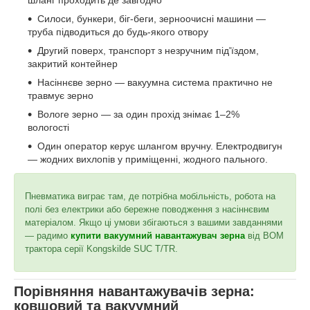
шланг проходить де завгодно
Силоси, бункери, біг-беги, зерноочисні машини —
труба підводиться до будь-якого отвору
Другий поверх, транспорт з незручним під'їздом,
закритий контейнер
Насіннєве зерно — вакуумна система практично не
травмує зерно
Вологе зерно — за один прохід знімає 1–2%
вологості
Один оператор керує шлангом вручну. Електродвигун
— жодних вихлопів у приміщенні, жодного пального.
Пневматика виграє там, де потрібна мобільність, робота на
полі без електрики або бережне поводження з насіннєвим
матеріалом. Якщо ці умови збігаються з вашими завданнями
— радимо
купити вакуумний навантажувач зерна
від ВОМ
трактора серії Kongskilde SUC T/TR.
Порівняння навантажувачів зерна:
ковшовий та вакуумний