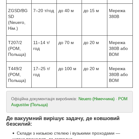
ZGSD/BG
7–20 т/год
до 40 м
до 15 м
Мережа
SD
380В
(Neuero,
Нім.)
T207/2
11–14 т/
до 70 м
до 20 м
Мережа
(POM,
год
380В або
Польща)
ВОМ
T449/2
17–25 т/
до 100 м
до 20 м
Мережа
(POM,
год
380В або
Польща)
ВОМ
Офіційна документація виробників:
Neuero (Німеччина)
·
POM
Augustów (Польща)
Де вакуумний вирішує задачу, де ковшовий
безсилий:
Склади з низькою стелею і вузькими проходами —