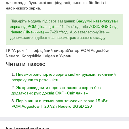
для складів будь-якої конфігурації, силосів, біг-бегів і
насіннєвого зерна.
Підберіть модель під своє завдання:
Вакуумні навантажувачі
зерна від POM (Польща)
— 11–25 т/год, або
ZGSD/BGSD від
Neuero (Німеччина)
— 7–20 т/год. Або зателефонуйте —
допоможемо підібрати за параметрами вашого складу.
ГК "Агрокіт" — офіційний дистриб'ютор POM Augustów,
Neuero, Kongskilde і Vigan в Україні.
Читати також:
Пневмотранспортер зерна своїми руками: технічний
розрахунок та реальність
Як пришвидшити перевантаження зерна без
додаткових рук: досвід СФГ «Світ ланів»
Порівняння пневмонавантажувачів зерна 15 кВт
POM Augustów T 207/2 і Neuero BGSD 120