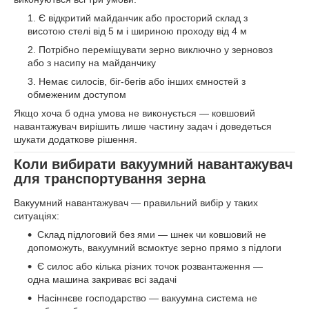
Є відкритий майданчик або просторий склад з
висотою стелі від 5 м і шириною проходу від 4 м
Потрібно переміщувати зерно виключно у зерновоз
або з насипу на майданчику
Немає силосів, біг-бегів або інших ємностей з
обмеженим доступом
Якщо хоча б одна умова не виконується — ковшовий
навантажувач вирішить лише частину задач і доведеться
шукати додаткове рішення.
Коли вибирати вакуумний навантажувач
для транспортування зерна
Вакуумний навантажувач — правильний вибір у таких
ситуаціях:
Склад підлоговий без ями — шнек чи ковшовий не
допоможуть, вакуумний всмоктує зерно прямо з підлоги
Є силос або кілька різних точок розвантаження —
одна машина закриває всі задачі
Насіннєве господарство — вакуумна система не