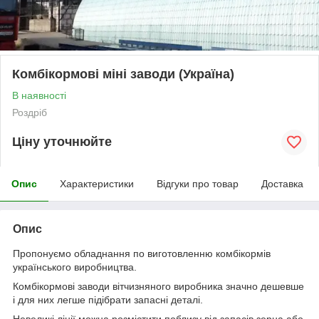
Комбікормові міні заводи (Україна)
В наявності
Роздріб
Ціну уточнюйте
Опис
Характеристики
Відгуки про товар
Доставка
Опис
Пропонуємо обладнання по виготовленню комбікормів
українського виробництва.
Комбікормові заводи вітчизняного виробника значно дешевше
і для них легше підібрати запасні деталі.
Невеликі лінії можна розмістити поблизу від запасів зерна або