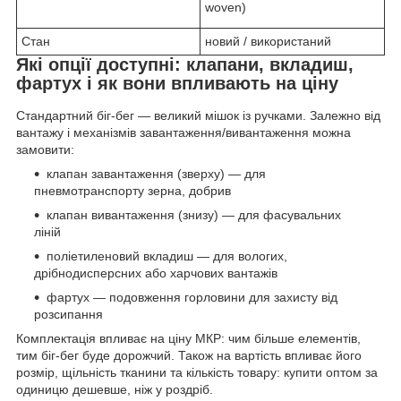
woven)
Стан
новий / використаний
Які опції доступні: клапани, вкладиш,
фартух і як вони впливають на ціну
Стандартний біг-бег — великий мішок із ручками. Залежно від
вантажу і механізмів завантаження/вивантаження можна
замовити:
клапан завантаження (зверху) — для
пневмотранспорту зерна, добрив
клапан вивантаження (знизу) — для фасувальних
ліній
поліетиленовий вкладиш — для вологих,
дрібнодисперсних або харчових вантажів
фартух — подовження горловини для захисту від
розсипання
Комплектація впливає на ціну МКР: чим більше елементів,
тим біг-бег буде дорожчий. Також на вартість впливає його
розмір, щільність тканини та кількість товару: купити оптом за
одиницю дешевше, ніж у роздріб.