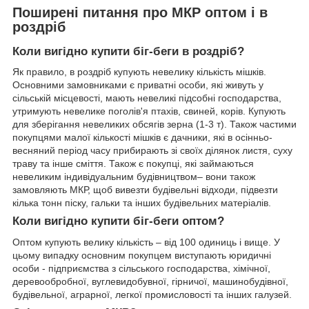
Поширені питання про МКР оптом і в
роздріб
Коли вигідно купити біг-беги в роздріб?
Як правило, в роздріб купують невелику кількість мішків.
Основними замовниками є приватні особи, які живуть у
сільській місцевості, мають невеликі підсобні господарства,
утримують невелике поголів'я птахів, свиней, корів. Купують
для зберігання невеликих обсягів зерна (1-3 т). Також частими
покупцями малої кількості мішків є дачники, які в осінньо-
весняний період часу прибирають зі своїх ділянок листя, суху
траву та інше сміття. Також є покупці, які займаються
невеликим індивідуальним будівництвом– вони також
замовляють МКР, щоб вивезти будівельні відходи, підвезти
кілька тонн піску, гальки та інших будівельних матеріалів.
Коли вигідно купити біг-беги оптом?
Оптом купують велику кількість – від 100 одиниць і вище. У
цьому випадку основним покупцем виступають юридичні
особи - підприємства з сільського господарства, хімічної,
деревообробної, вуглевидобувної, гірничої, машинобудівної,
будівельної, аграрної, легкої промисловості та інших галузей.