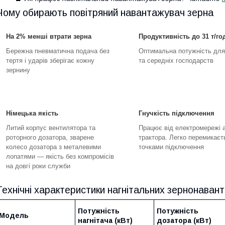
Чому обирають повітряний навантажувач зерна
На 2% менші втрати зерна
Продуктивність до 31 т/го
Бережна пневматична подача без
Оптимальна потужність дл
тертя і ударів зберігає кожну
та середніх господарств
зернину
Німецька якість
Гнучкість підключення
Литий корпус вентилятора та
Працює від електромережі 
роторного дозатора, зварене
трактора. Легко перемикаєт
колесо дозатора з металевими
точками підключення
лопатями — якість без компромісів
на довгі роки служби
Технічні характеристики нагнітальних зернонаван
Потужність
Потужність
Модель
нагнітача (кВт)
дозатора (кВт)