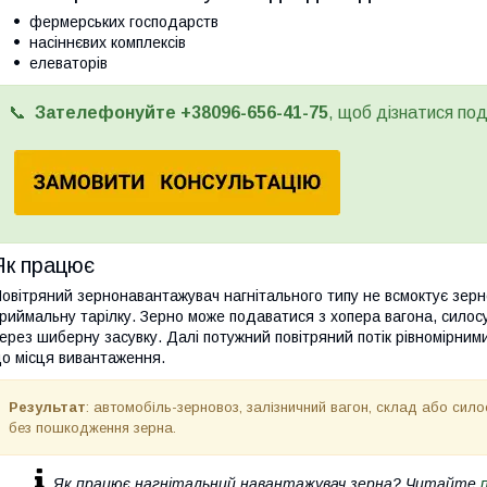
фермерських господарств
насіннєвих комплексів
елеваторів
📞
Зателефонуйте +38096-
656-41-75
, щоб дізнатися по
Як працює
овітряний зернонавантажувач нагнітального типу не всмоктує зерн
риймальну тарілку. Зерно може подаватися з хопера вагона, сило
ерез шиберну засувку. Далі потужний повітряний потік рівномірни
о місця вивантаження.
Результат
: автомобіль-зерновоз, залізничний вагон, склад або сило
без пошкодження зерна.
Як працює нагнітальний навантажувач зерна? Читайте