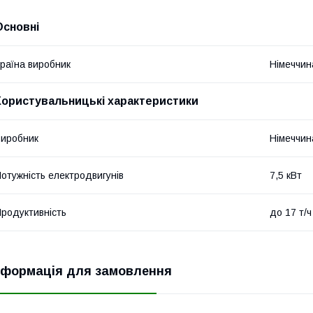
Основні
раїна виробник
Німеччин
Користувальницькі характеристики
иробник
Німеччин
отужність електродвигунів
7,5 кВт
родуктивність
до 17 т/ч
нформація для замовлення