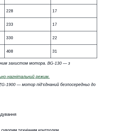
228
17
233
17
330
22
408
31
ичним захистом мотора. BG-130 — з
ьно-нагнітальний режим.
і ZG-1900 — мотор під'єднаний безпосередньо до
удування
д суворим технічним контролем