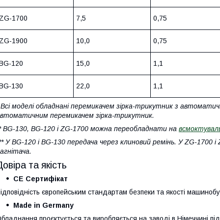
ZG-1700
7,5
0,75
ZG-1900
10,0
0,75
BG-120
15,0
1,1
BG-130
22,0
1,1
 Всі моделі обладнані перемикачем зірка-трикутник з автомат
втоматичним перемикачем зірка-трикутник.
* BG-130, BG-120 і ZG-1700 можна переобладнати на
всмоктувал
** У BG-120 і BG-130 передача через клиновий ремінь. У ZG-1700 
агнітача.
Довіра та якість
CE Сертифікат
ідповідність європейським стандартам безпеки та якості машиноб
Made in Germany
бладнання проєктується та виробляється на заводі в Німеччині пі