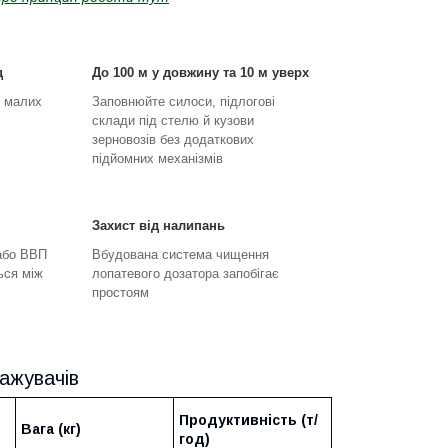
д
До 100 м у довжину та 10 м уверх
я малих
Заповнюйте силоси, підлогові
склади під стелю й кузови
зерновозів без додаткових
підйомних механізмів
Захист від налипань
або ВВП
Вбудована система чищення
ься між
лопатевого дозатора запобігає
простоям
тажувачів
Продуктивність (т/
Вага (кг)
год)