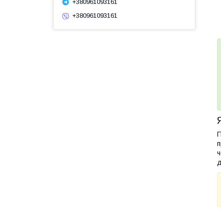
+380961093161
+380961093161
П
п
ч
д