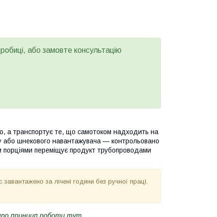
дробиці, або замовте консультацію
о, а транспортує те, що самотоком надходить на
су або шнекового навантажувача — контрольовано
ми порціями переміщує продукт трубопроводами
с завантажено за лічені години без ручної праці,
про принцип роботи тут