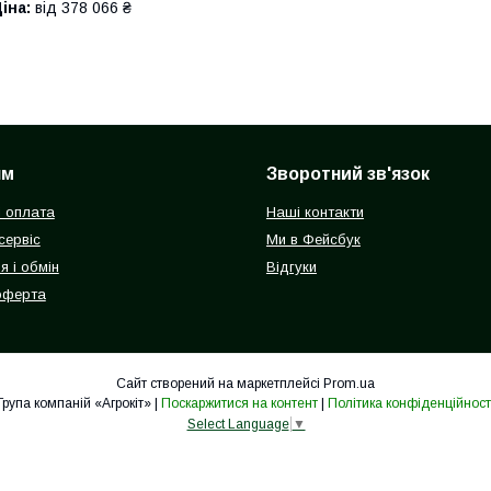
іна:
від 378 066 ₴
ям
Зворотний зв'язок
і оплата
Наші контакти
 сервіс
Ми в Фейсбук
я і обмін
Відгуки
оферта
Сайт створений на маркетплейсі
Prom.ua
Група компаній «Агрокіт» |
Поскаржитися на контент
|
Політика конфіденційност
Select Language
▼