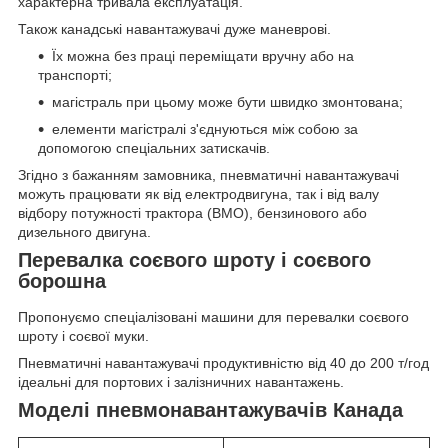
характерна тривала експлуатація.
Також канадські навантажувачі дуже маневрові.
Їх можна без праці переміщати вручну або на
транспорті;
магістраль при цьому може бути швидко змонтована;
елементи магістралі з'єднуються між собою за
допомогою спеціальних затискачів.
Згідно з бажанням замовника, пневматичні навантажувачі
можуть працювати як від електродвигуна, так і від валу
відбору потужності трактора (ВМО), бензинового або
дизельного двигуна.
Перевалка соєвого шроту і соєвого
борошна
Пропонуємо спеціалізовані машини для перевалки соєвого
шроту і соєвої муки.
Пневматичні навантажувачі продуктивністю від 40 до 200 т/год
ідеальні для портових і залізничних навантажень.
Моделі пневмонавантажувачів Канада