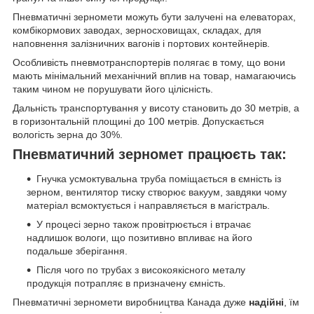
Пневматичні зерномети можуть бути залучені на елеваторах,
комбікормових заводах, зерносховищах, складах, для
наповнення залізничних вагонів і портових контейнерів.
Особливість пневмотранспортерів полягає в тому, що вони
мають мінімальний механічний вплив на товар, намагаючись
таким чином не порушувати його цілісність.
Дальність транспортування у висоту становить до 30 метрів, а
в горизонтальній площині до 100 метрів. Допускається
вологість зерна до 30%.
Пневматичний зерномет працюєть так:
Гнучка усмоктувальна труба поміщається в ємність із
зерном, вентилятор тиску створює вакуум, завдяки чому
матеріал всмоктується і направляється в магістраль.
У процесі зерно також провітрюється і втрачає
надлишок вологи, що позитивно впливає на його
подальше зберігання.
Після чого по трубах з високоякісного металу
продукція потрапляє в призначену ємність.
Пневматичні зерномети виробництва Канада дуже
надійні
, їм