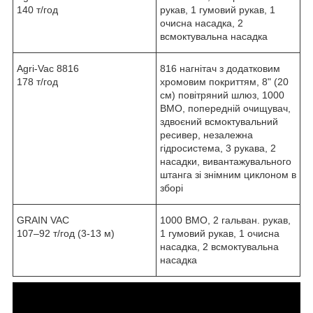
140 т/год
рукав, 1 гумовий рукав, 1
очисна насадка, 2
всмоктувальна насадка
Agri-Vac 8816
816 нагнітач з додатковим
178 т/год
хромовим покриттям, 8" (20
см) повітряний шлюз, 1000
ВМО, попередній очищувач,
здвоєний всмоктувальний
ресивер, незалежна
гідросистема, 3 рукава, 2
насадки, вивантажувального
штанга зі знімним циклоном в
зборі
GRAIN VAC
1000 ВМО, 2 гальван. рукав,
107–92 т/год (3-13 м)
1 гумовий рукав, 1 очисна
насадка, 2 всмоктувальна
насадка