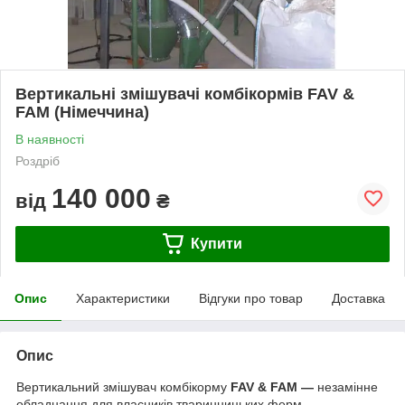
Вертикальні змішувачі комбікормів FAV &
FAM (Німеччина)
В наявності
Роздріб
140 000
від
₴
Купити
Опис
Характеристики
Відгуки про товар
Доставка
Опис
Вертикальний змішувач комбікорму
FAV & FAM —
незамінне
обладнання для власників тваринницьких ферм.