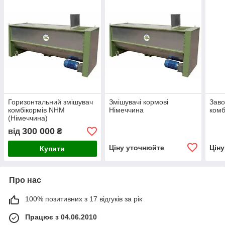
Горизонтальний змішувач
Змішувачі кормові
Заво
комбікормів NHM
Німеччина
комб
(Німеччина)
300 000
від
₴
Ціну уточнюйте
Цін
Купити
Про нас
100% позитивних з 17 відгуків за рік
Працює з 04.06.2010