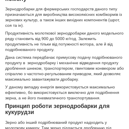
Зернодробарки для фермерських господарств даного типу
призначаються для виробництва високоякісних комбікормів із
зернових культур, а також інших вихідних компонентів (шрот,
соя та ін).
Продуктивність молоткової зернодробарки даного модельного
ряду становить від 900 до 5000 кг/год. Залежить
продуктивність не тільки від потужності мотора, але й від
подрібнюваного продукту.
Дана система передбачає примусову подачу подрібнюваного
продукту в зернодробарку і механічне відведення продукту
дроблення шнеком, транспортером, гвинтовим конвеєром або
спіраллю з частотно-регульованим приводом, який дозволяє
максимально завантажувати дробарку.
У даному випадку енергія використовується максимально
ефективно, бо використовується виключно для подрібнення
зерна, а не його пневматичного транспортування.
Принцип роботи зернодробарки для
кукурудзи
Зерно або інший подрібнюваний продукт надходить у
молоткову камеру. Там зерно піддається дробленню під