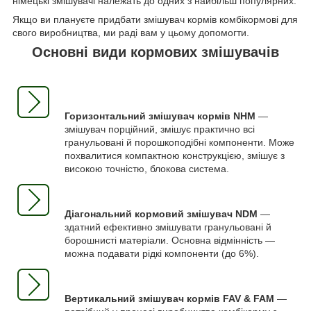
німецькі змішувачі належать до одних з найбільш популярних.
Якщо ви плануєте придбати змішувач кормів комбікормові для
свого виробництва, ми раді вам у цьому допомогти.
Основні види кормових змішувачів
Горизонтальний змішувач кормів NHM
—
змішувач порційний, змішує практично всі
гранульовані й порошкоподібні компоненти. Може
похвалитися компактною конструкцією, змішує з
високою точністю, блокова система.
Діагональний кормовий змішувач NDM
—
здатний ефективно змішувати гранульовані й
борошнисті матеріали. Основна відмінність —
можна подавати рідкі компоненти (до 6%).
Вертикальний змішувач кормів FAV & FAM
—