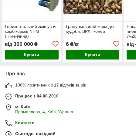
Горизонтальний змішувач
Гранульований корм для
Нава
комбікормів NHM
худоби, ВРХ і коней
пнев
(Німеччина)
7–20
Німе
300 000
6
від
₴
₴/кг
від
Купити
Купити
Про нас
100% позитивних з 17 відгуків за рік
Працює з 04.06.2010
м. Київ
Промислова, 4, Київ, Україна
Контакти
Сьогодні вихідний