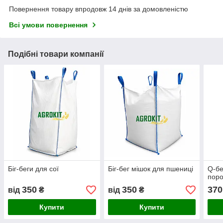
Повернення товару впродовж 14 днів за домовленістю
Всі умови повернення
Подібні товари компанії
Біг-беги для сої
Біг-бег мішок для пшениці
Q-бе
поро
350
350
370
від
₴
від
₴
Купити
Купити