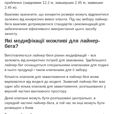
приблизно (завдовжки 12.2 м, завширшки 2.45 м, заввишки
2.45 м).
Важливо зазначити, що конкретні розміри можуть відрізнятися
залежно від конкретних вимог клієнта. Під час вибору лайнер-
бега важливо дотримуватися стандартів і рекомендацій для
забезпечення ефективного використання цього засобу
захисту.
Які модифікації можливі для лайнер-
бега?
Виготовляються лайнер-беги різних модифікацій – все
залежить від конкретних потреб для замовника. Здебільшого
лайнер-бег оснащується спеціальними клапанами для подачі
в нього продукції і також клапанами для її забору.
Кількість клапанів для завантаження в лайнер-безі може
варіюватися від моделі до моделі. Зазвичай лайнер-бег має
один або кілька клапанів для завантаження, розташованих у
верхній частині вантажного простору.
Деякі клапани можуть бути розташовані центрально, в
середній частині лайнер-бега, в той час як інші можуть бути
розміщені з боків.