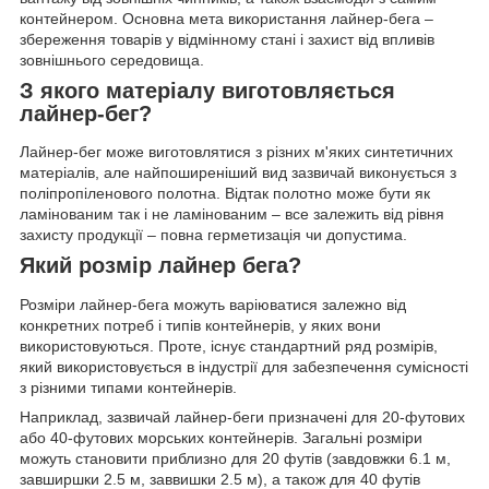
контейнером. Основна мета використання лайнер-бега –
збереження товарів у відмінному стані і захист від впливів
зовнішнього середовища.
З якого матеріалу виготовляється
лайнер-бег?
Лайнер-бег може виготовлятися з різних м'яких синтетичних
матеріалів, але найпоширеніший вид зазвичай виконується з
поліпропіленового полотна. Відтак полотно може бути як
ламінованим так і не ламінованим – все залежить від рівня
захисту продукції – повна герметизація чи допустима.
Який розмір лайнер бега?
Розміри лайнер-бега можуть варіюватися залежно від
конкретних потреб і типів контейнерів, у яких вони
використовуються. Проте, існує стандартний ряд розмірів,
який використовується в індустрії для забезпечення сумісності
з різними типами контейнерів.
Наприклад, зазвичай лайнер-беги призначені для 20-футових
або 40-футових морських контейнерів. Загальні розміри
можуть становити приблизно для 20 футів (завдовжки 6.1 м,
завширшки 2.5 м, заввишки 2.5 м), а також для 40 футів