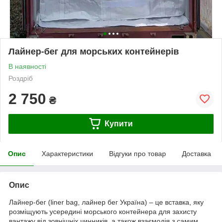
Лайнер-бег для морських контейнерів
В наявності
Роздріб
2 750
₴
Купити
Опис
Характеристики
Відгуки про товар
Доставка
Опис
Лайнер-бег (liner bag, лайнер бег Україна) – це вставка, яку
розміщують усередині морського контейнера для захисту
вантажу від зовнішніх чинників, а також взаємодія з самим