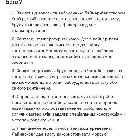
бега?
Захист від вологи та забруднень: Лайнер-бег створює
бар'єр, який захищає вантаж від впливу вологи, пилу,
бруду та інших зовнішніх факторів під час
транспортування.
Контроль температурних умов: Деякі лайнер-беги
мають ізольовані властивості, що дає змогу
контролювати температуру вантажу, що особливо
важливо для товарів, які потребують певних умов
зберігання.
Зниження ризику забруднення: Лайнер-бег виключає
контакт вантажу з внутрішніми поверхнями контейнера,
що може зменшити ризик забруднення вантажу або
самого контейнера.
Спрощення вантажно-розвантажувальних робіт:
Використання лайнер-бега може полегшити процес
навантаження або розвантаження, особливо для
сипучих матеріалів, завдяки спеціальним конструкціям і
методам завантаження.
Підвищення ефективності вантажоперевезень:
Лайнер-бег дає змогу використовувати морські