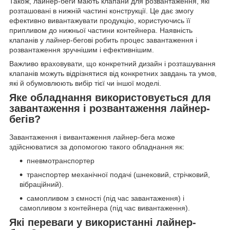
Також, лайнер-беги мають клапани для розвантаження, які
розташовані в нижній частині конструкції. Це дає змогу
ефективно вивантажувати продукцію, користуючись її
припливом до нижньої частини контейнера. Наявність
клапанів у лайнер-бегові робить процес завантаження і
розвантаження зручнішим і ефективнішим.
Важливо враховувати, що конкретний дизайн і розташування
клапанів можуть відрізнятися від конкретних завдань та умов,
які й обумовлюють вибір тієї чи іншої моделі.
Яке обладнання використовується для
завантаження і розвантаження лайнер-
бегів?
Завантаження і вивантаження лайнер-бега може
здійснюватися за допомогою такого обладнання як:
пневмотранспортер
транспортер механічної подачі (шнековий, стрічковий,
вібраційний).
самопливом з ємності (під час завантаження) і
самопливом з контейнера (під час вивантаження).
Які переваги у використанні лайнер-