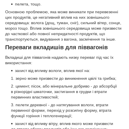
пелета, тощо.
Основною проблемою, яка може виникати при перевезенні
цих продуктів, це негативний вплив на них зовнішнього
середовища: волога (дощ, туман, сніг), сильний вітер, сонце,
мороз тощо. Вплив зовнішнього середовища може призвести
до часткової або повної непридатності продуктів, що
транспортуються, видування з вагона, засмічення та інше.
Переваги вкладишів для піввагонів
Вкладиші для піввагонів надають низку переваг під час їх
використання:
захист від впливу вологи, вплив якої на:
зерно може призвести до виникнення цвілі та грибка;
цемент, пісок, або мінеральне добриво - до абсорбції
в різнорідні шматочки, застигання в грудки і втрати
первинних властивостей;
пелети деревної - до натягування вологи, втрати
первинної форми, перехід у розсипну форму, втрата
функції горіння і теплогенерації;
захист від впливу вітру, вплив якого може призвести