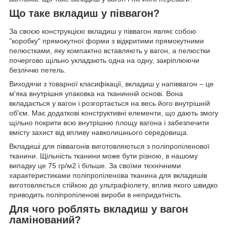
Що таке вкладиш у піввагон?
За своєю конструкцією вкладиш у піввагон являє собою
"коробку" прямокутної форми з відкритими прямокутними
пелюстками, яку компактно вставляють у вагон, а пелюстки
почергово щільно укладають одна на одну, закріплюючи
безліччю петель.
Виходячи з товарної класифікації, вкладиш у напіввагон – це
м'яка внутрішня упаковка на тканинній основі. Вона
вкладається у вагон і розгортається на весь його внутрішній
об'єм. Має додаткові конструктивні елементи, що дають змогу
щільно покрити всю внутрішню площу вагона і забезпечити
вмісту захист від впливу навколишнього середовища.
Вкладиші для піввагонів виготовляються з поліпропіленової
тканини. Щільність тканини може бути різною, в нашому
випадку це 75 гр/м2 і більше. За своїми технічними
характеристиками поліпропіленова тканина для вкладишів
виготовляється стійкою до ультрафіолету, вплив якого швидко
приводить поліпропіленові вироби в непридатність.
Для чого роблять вкладиш у вагон
ламінований?