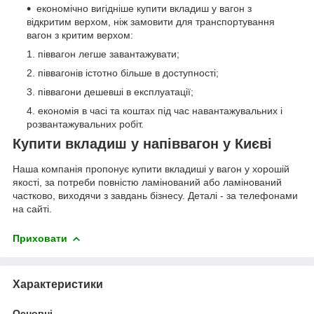
економічно вигідніше купити вкладиш у вагон з
відкритим верхом, ніж замовити для транспортування
вагон з критим верхом:
піввагон легше завантажувати;
піввагонів істотно більше в доступності;
піввагони дешевші в експлуатації;
економія в часі та коштах під час навантажувальних і
розвантажувальних робіт.
Купити вкладиш у напіввагон у Києві
Наша компанія пропонує купити вкладиші у вагон у хорошій
якості, за потреби повністю ламінований або ламінований
частково, виходячи з завдань бізнесу. Деталі - за телефонами
на сайті.
Приховати
Характеристики
Основні