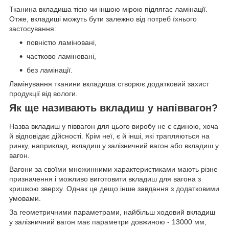
Тканина вкладиша тією чи іншою мірою підлягає ламінації.
Отже, вкладиші можуть бути залежно від потреб їхнього
застосування:
повністю ламіновані,
частково ламіновані,
без ламінації.
Ламінування тканини вкладиша створює додатковий захист
продукції від вологи.
Як ще називають вкладиш у напіввагон?
Назва вкладиш у піввагон для цього виробу не є єдиною, хоча
й відповідає дійсності. Крім неї, є й інші, які трапляються на
ринку, наприклад, вкладиш у залізничний вагон або вкладиш у
вагон.
Вагони за своїми множинними характеристиками мають різне
призначення і можливо виготовити вкладиш для вагона з
кришкою зверху. Однак це дещо інше завдання з додатковими
умовами.
За геометричними параметрами, найбільш ходовий вкладиш
у залізничний вагон має параметри довжиною - 13000 мм,