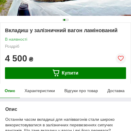
Вкладиш у залізничний вагон ламінований
В наявності
Роздріб
4 500
₴
Купити
Опис
Характеристики
Відгуки про товар
Доставка
Опис
Останнім часом вкладиші для напіввагонів стали широко
використовуватися в залізничних перевезеннях сипучих
вантажів. Що таке вкладиш у вагон і які його переваги?