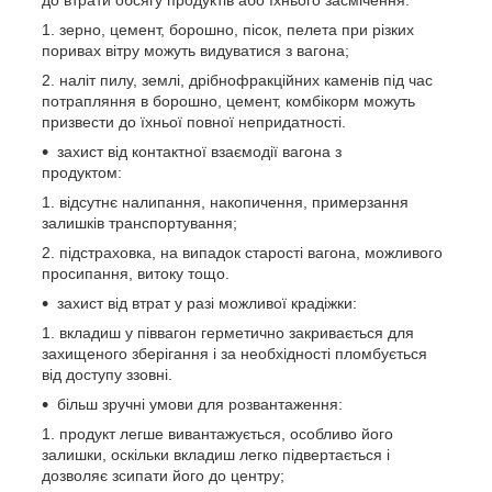
до втрати обсягу продуктів або їхнього засмічення:
зерно, цемент, борошно, пісок, пелета при різких
поривах вітру можуть видуватися з вагона;
наліт пилу, землі, дрібнофракційних каменів під час
потрапляння в борошно, цемент, комбікорм можуть
призвести до їхньої повної непридатності.
захист від контактної взаємодії вагона з
продуктом:
відсутнє налипання, накопичення, примерзання
залишків транспортування;
підстраховка, на випадок старості вагона, можливого
просипання, витоку тощо.
захист від втрат у разі можливої крадіжки:
вкладиш у піввагон герметично закривається для
захищеного зберігання і за необхідності пломбується
від доступу ззовні.
більш зручні умови для розвантаження:
продукт легше вивантажується, особливо його
залишки, оскільки вкладиш легко підвертається і
дозволяє зсипати його до центру;