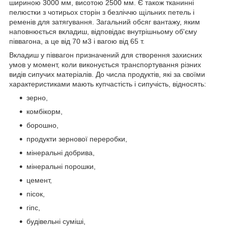
шириною 3000 мм, висотою 2500 мм. Є також тканинні
пелюстки з чотирьох сторін з безліччю щільних петель і
ременів для затягування. Загальний обсяг вантажу, яким
наповнюється вкладиш, відповідає внутрішньому об'єму
піввагона, а це від 70 м3 і вагою від 65 т.
Вкладиш у піввагон призначений для створення захисних
умов у момент, коли виконується транспортування різних
видів сипучих матеріалів. До числа продуктів, які за своїми
характеристиками мають купчастість і сипучість, відносять:
зерно,
комбікорм,
борошно,
продукти зернової переробки,
мінеральні добрива,
мінеральні порошки,
цемент,
пісок,
гіпс,
будівельні суміші,