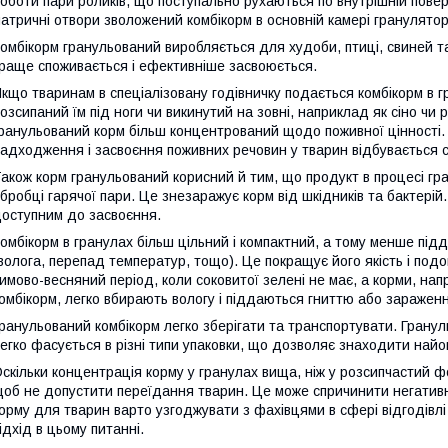
оботи пари роликів, що поступально рухаються по внутрішній повер
атричні отвори зволожений комбікорм в основній камері гранулято
омбікорм гранульований виробляється для худоби, птиці, свиней та 
раще споживається і ефективніше засвоюється.
кщо тваринам в спеціалізовану годівничку подається комбікорм в гр
озсипаний їм під ноги чи викинутий на зовні, наприклад як сіно чи
ранульований корм більш концентрований щодо поживної цінності. 
адходження і засвоєння поживних речовин у тварин відбувається 
акож корм гранульований корисний й тим, що продукт в процесі гр
бробці гарячої пари. Це знезаражує корм від шкідників та бактерій
оступним до засвоєння.
омбікорм в гранулах більш цільний і компактний, а тому менше під
волога, перепад температур, тощо). Це покращує його якість і под
имово-весняний період, коли соковитої зелені не має, а корми, на
омбікорм, легко вбирають вологу і піддаються гниттю або заражен
ранульований комбікорм легко зберігати та транспортувати. Гранул
егко фасується в різні типи упаковки, що дозволяє знаходити найо
скільки концентрація корму у гранулах вища, ніж у розсипчастий 
об не допустити переїдання тварин. Це може спричинити негативні
орму для тварин варто узгоджувати з фахівцями в сфері відгодів
ідхід в цьому питанні.