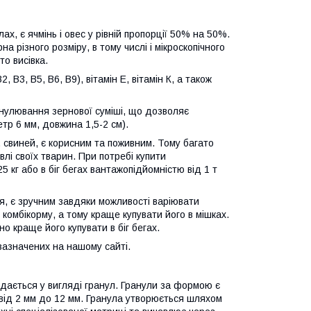
х, є ячмінь і овес у рівній пропорції 50% на 50%.
а різного розміру, в тому числі і мікроскопічного
то висівка.
, B3, B5, B6, B9), вітамін Е, вітамін К, а також
нулювання зернової суміші, що дозволяє
етр 6 мм, довжина 1,5-2 см).
в, свиней, є корисним та поживним. Тому багато
влі своїх тварин. При потребі купити
5 кг або в біг бегах вантажопідйомністю від 1 т
я, є зручним завдяки можливості варіювати
 комбікорму, а тому краще купувати його в мішках.
о краще його купувати в біг бегах.
, зазначених на нашому сайті.
одається у вигляді гранул. Гранули за формою є
від 2 мм до 12 мм. Гранула утворюється шляхом