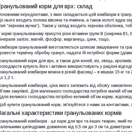
Гранульований корм для врх: склад
сновними інгредієнтами, з яких складається цей комбікорм в гранула
о нього входить полова вівсяна та ячмінна, а також колоті ядра зерн
тип “зернова мучка”). Також у склад входить зернова оболонка, тоб
 кормі гранульованому присутні різні вітаміни групи В (зокрема B1, B2
інерали залізо, магній, фосфор, марганець, цинк, тощо.
омбікорм гранульований виготовляється шляхом змішування та гра
ровести термічну обробку гранул, надати їй потрібної форми (діам
ранульований корм для врх, а також для коней, кіз, овець, кроликі
осподарств купують його і активно використовують у раціоні відгоді
ранульований комбікорм можна в різній фасовці – в мішках 15 кг та 2
о 1,2 т.
ранульований комбікорм, ціна якого залежить від обсягу замовленн
б’єми закупівлі. Для маленького господарства потрібно малий об’єм
для великого господарства потрібно великий об’єм корму, відповідн
об купити гранульований корм, зв'язуйтеся з нами за контактами
Загальні характеристики гранульованих кормів
ранульований комбікорм - це корм для врх та інших тварин, який п
аленькими циліндрами довжиною від 0,5 см до 3 см та діаметром 