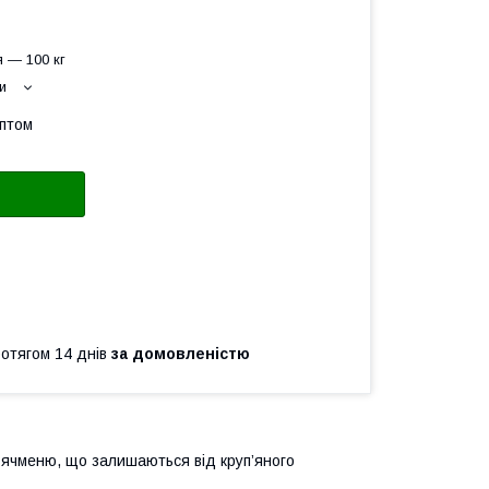
 — 100 кг
и
оптом
ротягом 14 днів
за домовленістю
 ячменю, що залишаються від круп’яного