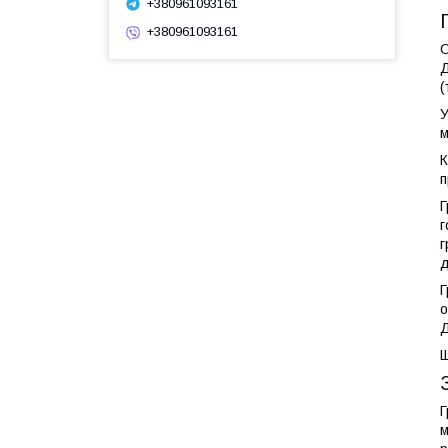
+380961093161
+380961093161
О
Д
(
У
м
К
п
Г
г
г
д
Г
о
Д
Щ
Г
м