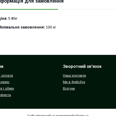
нформація для замовлення
іна:
5 ₴/кг
Мінімальне замовлення:
100 кг
ям
Зворотний зв'язок
і оплата
Наші контакти
 сервіс
Ми в Фейсбук
я і обмін
Відгуки
оферта
Сайт створений на маркетплейсі
Prom.ua