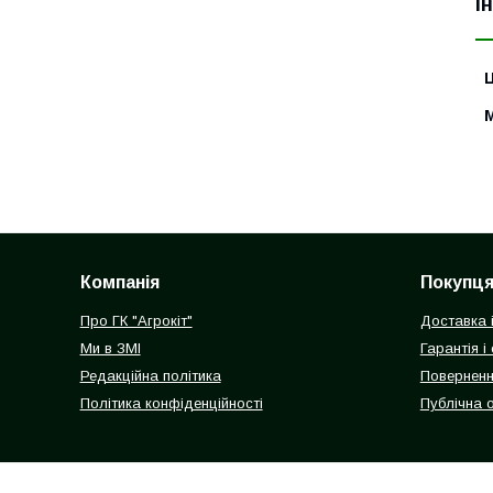
І
Ц
Компанія
Покупц
Про ГК "Агрокіт"
Доставка 
Ми в ЗМІ
Гарантія і
Редакційна політика
Поверненн
Політика конфіденційності
Публічна 