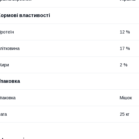
Кормові властивості
ротеїн
12 %
літковина
17 %
Жири
2 %
Упаковка
паковка
Мішок
ага
25 кг