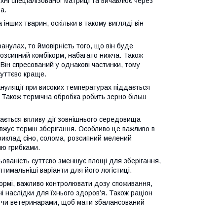
хні спеціалізованої матриці та вичавлює через
ра.
інших тварин, оскільки в такому вигляді він
анулах, то ймовірність того, що він буде
 розсипний комбікорм, набагато нижча. Також
Він спресований у однакові частинки, тому
суттєво краще.
ануляції при високих температурах піддається
. Також термічна обробка робить зерно більш
дається впливу дії зовнішнього середовища
овжує термін зберігання. Особливо це важливо в
приклад сіно, солома, розсипний мелений
ню грибками.
ьованість суттєво зменшує площі для зберігання,
птимальніші варіанти для його логістиці.
формі, важливо контролювати дозу споживання,
 наслідки для їхнього здоров’я. Також раціон
лі чи ветеринарами, щоб мати збалансований