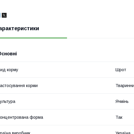
арактеристики
Основні
ид корму
Шрот
астосування корми
Тваринни
ультура
Ячмінь
онцентрована форма
Так
раїна виробник
Україна