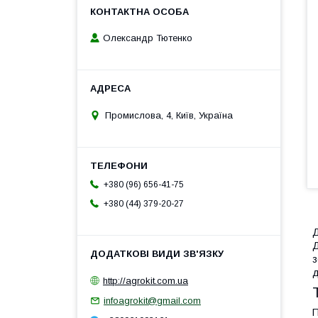
Олександр Тютенко
Промислова, 4, Київ, Україна
+380 (96) 656-41-75
+380 (44) 379-20-27
Д
Д
з
д
http://agrokit.com.ua
infoagrokit@gmail.com
П