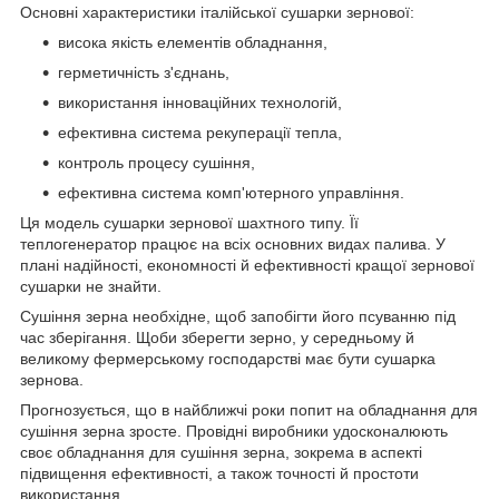
Основні характеристики італійської сушарки зернової:
висока якість елементів обладнання,
герметичність з'єднань,
використання інноваційних технологій,
ефективна система рекуперації тепла,
контроль процесу сушіння,
ефективна система комп'ютерного управління.
Ця модель сушарки зернової шахтного типу. Її
теплогенератор працює на всіх основних видах палива. У
плані надійності, економності й ефективності кращої зернової
сушарки не знайти.
Сушіння зерна необхідне, щоб запобігти його псуванню під
час зберігання. Щоби зберегти зерно, у середньому й
великому фермерському господарстві має бути сушарка
зернова.
Прогнозується, що в найближчі роки попит на обладнання для
сушіння зерна зросте. Провідні виробники удосконалюють
своє обладнання для сушіння зерна, зокрема в аспекті
підвищення ефективності, а також точності й простоти
використання.