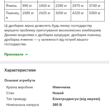
Ячмінь
990 кг
1650 кг
2280 кг
2970 кг
3740 кг
Пшениц
1585 кг
2425 кг
3200 кг
4220 кг
5350 кг
я
Ці дробарки зерна дозволять будь-якому господарству
вирішити проблему приготування високоякісних комбікормів.
Даними моделями є дробарка кукурудзи, дробарка пшениці,
дробарка ячменю — у залежності від потреб вашого
господарства.
Приховати
Характеристики
Основні атрибути
Країна виробник
Німеччина
Стан
Новий
Тип приводу
Електродвигун (від мережі)
Номінальна напруга
380 В