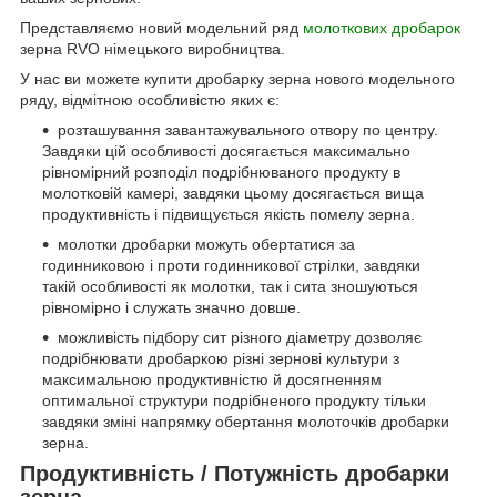
Представляємо новий модельний ряд
молоткових дробарок
зерна RVO німецького виробництва.
У нас ви можете купити дробарку зерна нового модельного
ряду, відмітною особливістю яких є:
розташування завантажувального отвору по центру.
Завдяки цій особливості досягається максимально
рівномірний розподіл подрібнюваного продукту в
молотковій камері, завдяки цьому досягається вища
продуктивність і підвищується якість помелу зерна.
молотки дробарки можуть обертатися за
годинниковою і проти годинникової стрілки, завдяки
такій особливості як молотки, так і сита зношуються
рівномірно і служать значно довше.
можливість підбору сит різного діаметру дозволяє
подрібнювати дробаркою різні зернові культури з
максимальною продуктивністю й досягненням
оптимальної структури подрібненого продукту тільки
завдяки зміні напрямку обертання молоточків дробарки
зерна.
Продуктивність / Потужність дробарки
зерна