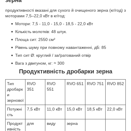
продуктивності вказані для сухого й очищеного зерна (кг/год) з
моторами 7,5–22,0 кВт в кг/год:
Мотори: 7,5 - 11,0 - 15,0 - 18,5 - 22,0 кВт
Кількість молотків: 48 штук.
Площа сит: 2550 см²
Рівень шуму при повному навантаженні, дБ: 85
Тип сит Ø: круглий / заґратований отвір
Вага з двигуном, кг: ≈ 300
Продуктивність дробарки зерна
Тип
RVO
RVO
RVO 651
RVO 751
RVO 852
дробарк
351
551
и
зернової
Потужні
7,5 кВт
11,0 кВт
15,0 кВт
18,5 кВт
22,0 кВт
сть
Продукт
для
виду
зерна
ивність