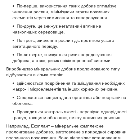
По-перше, використання таких добрив оптимізує
живлення рослин, мінімізуючи втрати поживних
елементів через вимивання та випаровування.
По-друге, це знижує негативний вплив на
навколишнє середовище.
По-третє, живлення рослин діє протягом усього
вегетаційного періоду.
По-четверте, знижується ризик передозування
добрива, а отже, ризик опіків кореневої системи.
Виробництво мінеральних добрив пролонгованого типу
відбувається в кілька етапів:
здійснюється подрібнення та змішування необхідних
макро- і мікроелементів та інших корисних речовин.
Створюється вищезгадана органічна або неорганічна
оболонка.
Проводиться контроль якості - перевірка однорідності
гранул, товщини оболонки, вмісту поживних речовин.
Наприклад, Екоплант – мінеральне комплексне
пролонговане добриво, виготовлене з природної сировини
рослинного походження. Воно відповідає встановленим