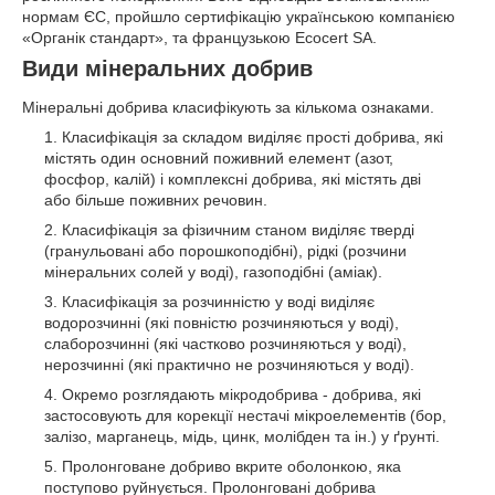
нормам ЄС, пройшло сертифікацію українською компанією
«Органік стандарт», та французькою Ecocert SA.
Види мінеральних добрив
Мінеральні добрива класифікують за кількома ознаками.
Класифікація за складом виділяє прості добрива, які
містять один основний поживний елемент (азот,
фосфор, калій) і комплексні добрива, які містять дві
або більше поживних речовин.
Класифікація за фізичним станом виділяє тверді
(гранульовані або порошкоподібні), рідкі (розчини
мінеральних солей у воді), газоподібні (аміак).
Класифікація за розчинністю у воді виділяє
водорозчинні (які повністю розчиняються у воді),
слаборозчинні (які частково розчиняються у воді),
нерозчинні (які практично не розчиняються у воді).
Окремо розглядають мікродобрива - добрива, які
застосовують для корекції нестачі мікроелементів (бор,
залізо, марганець, мідь, цинк, молібден та ін.) у ґрунті.
Пролонговане добриво вкрите оболонкою, яка
поступово руйнується. Пролонговані добрива