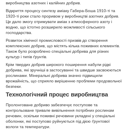
виробництва азотних і калійних добрив.
Відкриття процесу синтезу аміаку Габера-Боша 1910-ті та
1920-ті роки стало проривом у виробництві азотних добрив.
Це дало змогу отримувати аміак з атмосферного азоту і
водню, що істотно розширило можливості сільського
господарства.
Розвиток хімічної промисловості призвів до створення
комплексних добрив, що містять кілька поживних елементів.
Також було розроблено спеціальні добрива для різних
культур і типів ґрунтів.
Крім твердих добрив широкого поширення набули рідкі
добрива, які зручніші в застосуванні та швидше засвоюються
рослинами. Мінеральні добрива значно підвищили
врожайність, що сприяло вирішенню проблеми продовольчої
безпеки.
Технологічний процес виробництва
Пролонговане добриво забезпечує поступове та
контрольоване тривале вивільнення потрібних рослинам
речовин, оскільки поживні речовини укладені у спеціальні
оболонки, які поступово руйнуються під дією ґрунтової
вологи та температури.