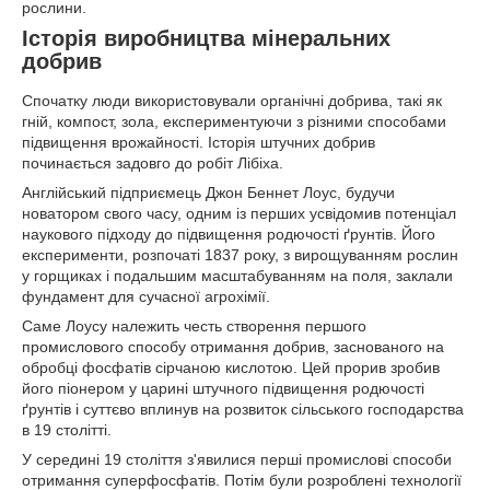
рослини.
Історія виробництва мінеральних
добрив
Спочатку люди використовували органічні добрива, такі як
гній, компост, зола, експериментуючи з різними способами
підвищення врожайності. Історія штучних добрив
починається задовго до робіт Лібіха.
Англійський підприємець Джон Беннет Лоус, будучи
новатором свого часу, одним із перших усвідомив потенціал
наукового підходу до підвищення родючості ґрунтів. Його
експерименти, розпочаті 1837 року, з вирощуванням рослин
у горщиках і подальшим масштабуванням на поля, заклали
фундамент для сучасної агрохімії.
Саме Лоусу належить честь створення першого
промислового способу отримання добрив, заснованого на
обробці фосфатів сірчаною кислотою. Цей прорив зробив
його піонером у царині штучного підвищення родючості
ґрунтів і суттєво вплинув на розвиток сільського господарства
в 19 столітті.
У середині 19 століття з'явилися перші промислові способи
отримання суперфосфатів. Потім були розроблені технології