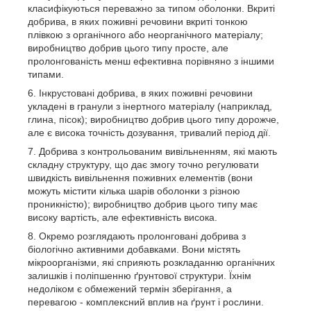
класифікуються переважно за типом оболонки. Вкриті
добрива, в яких поживні речовини вкриті тонкою
плівкою з органічного або неорганічного матеріалу;
виробництво добрив цього типу просте, але
пролонгованість менш ефективна порівняно з іншими
типами.
Інкрустовані добрива, в яких поживні речовини
укладені в гранули з інертного матеріалу (наприклад,
глина, пісок); виробництво добрив цього типу дорожче,
але є висока точність дозування, тривалий період дії.
Добрива з контрольованим вивільненням, які мають
складну структуру, що дає змогу точно регулювати
швидкість вивільнення поживних елементів (вони
можуть містити кілька шарів оболонки з різною
проникністю); виробництво добрив цього типу має
високу вартість, але ефективність висока.
Окремо розглядають пролонговані добрива з
біологічно активними добавками. Вони містять
мікроорганізми, які сприяють розкладанню органічних
залишків і поліпшенню ґрунтової структури. Їхнім
недоліком є обмежений термін зберігання, а
перевагою - комплексний вплив на ґрунт і рослини.