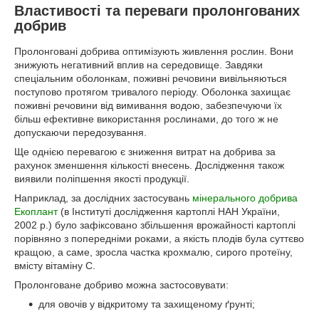
Властивості та переваги пролонгованих
добрив
Пролонговані добрива оптимізують живлення рослин. Вони
знижують негативний вплив на середовище. Завдяки
спеціальним оболонкам, поживні речовини вивільняються
поступово протягом тривалого періоду. Оболонка захищає
поживні речовини від вимивання водою, забезпечуючи їх
більш ефективне використання рослинами, до того ж не
допускаючи передозування.
Ще однією перевагою є зниження витрат на добрива за
рахунок зменшення кількості внесень. Дослідження також
виявили поліпшення якості продукції.
Наприклад, за дослідних застосувань
мінерального добрива
Екоплант
(в Інституті дослідження картоплі НАН України,
2002 р.) було зафіксовано збільшення врожайності картоплі
порівняно з попередніми роками, а якість плодів була суттєво
кращою, а саме, зросла частка крохмалю, сирого протеїну,
вмісту вітаміну С.
Пролонговане добриво можна застосовувати:
для овочів у відкритому та захищеному ґрунті;