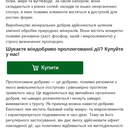
білки, жири та вуглеводи. За своїм набором, вони
складаються з різних солей, оксидів та інших неорганічних
сполук, в яких поживні елементи містяться в доступній для
рослин формі.
Виробництво мінеральних добрив здійснюється шляхом
хімічної обробки природних мінералів. Вони містять конкретні
поживні речовини (азот, фосфор, калій і мікроелементи) у
строго визначених пропорціях.
Шукаєте міндобриво пролонгованої дії? Купуйте
у нас!
Пролонговане добриво — це добриво, поживні речовини з
якого вивільняються поступово і рівномірно протягом
тривалого часу. Це відрізняється від звичайних органічних
добрив, які швидко розчиняються і можуть швидко
вимиватися з ґрунту. Як приклад можна навести добриво
Екоплант, яке містить базовий набір макро- та мікроелементів
і характеризується подовженою в часі дією. Тому за його
регулярного застосування, він дає змогу здійснювати ефект
накладеної дії, що позитивно відбивається на життєдіяльності