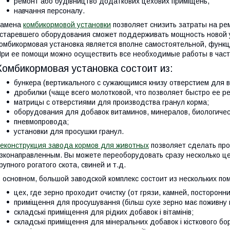
ремонт або будівництво додаткових цехових приміщень,
навчання персоналу.
Замена
комбикормовой установки
позволяет снизить затраты на рем
старевшего оборудования сможет поддерживать мощность новой ус
омбикормовая установка является вполне самостоятельной, функ
ри ее помощи можно осуществить все необходимые работы в част
Комбикормовая установка состоит из:
бункера (вертикального с сужающимся книзу отверстием для 
дробилки (чаще всего молотковой, что позволяет быстро ее р
матрицы с отверстиями для производства гранул корма;
оборудования для добавок витаминов, минералов, биологичес
пневмопровода;
установки для просушки гранул.
еконструкция завода кормов для животных
позволяет сделать про
зконаправленным. Вы можете переоборудовать сразу несколько це
рупного рогатого скота, свиней и т.д.
 основном, большой заводской комплекс состоит из нескольких п
цех, где зерно проходит очистку (от грязи, камней, посторонн
приміщення для просушування (більш сухе зерно має поживну ц
складські приміщення для рідких добавок і вітамінів;
складські приміщення для мінеральних добавок і кісткового бо