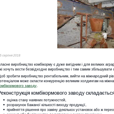
5 серпня 2018
ласне виробництво комбікорму є дуже вигідним і для великих аграр
кі хочуть вести безвідходне виробництво і тим самим збільшувати с
об зробити виробництво рентабельним, вийти на міжнародний ріве
отенціалом може скласти конкуренцію великим холдингам на міжн
омбікормового заводу
.
Реконструкція комбікормового заводу складається 
оцінка стану наявних потужностей,
розрахунок бажаної кількості виходу продукції,
прийняття рішення про заміну декількох установок або ж переоб