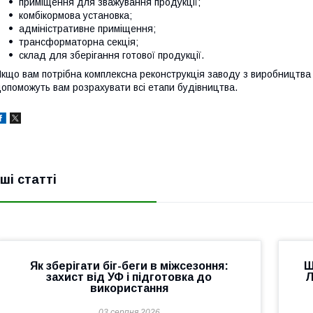
приміщення для зважування продукції;
комбікормова установка;
адміністративне приміщення;
трансформаторна секція;
склад для зберігання готової продукції.
кщо вам потрібна комплексна реконструкція заводу з виробництва к
опоможуть вам розрахувати всі етапи будівництва.
нші статті
Як зберігати біг-беги в міжсезоння:
Щ
захист від УФ і підготовка до
Л
використання
03 серпня 2026