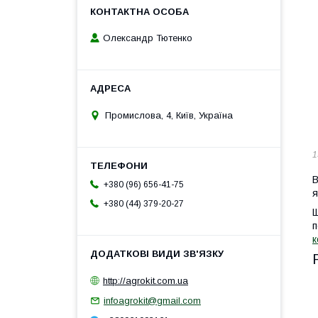
Олександр Тютенко
Промислова, 4, Київ, Україна
1
В
+380 (96) 656-41-75
я
+380 (44) 379-20-27
Щ
п
к
http://agrokit.com.ua
infoagrokit@gmail.com