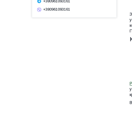
+380961093161
+380961093161
у
к
П
Р
у
к
В