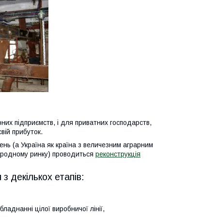
них підприємств, і для приватних господарств,
вій прибуток.
нь (а Україна як країна з величезним аграрним
ародному ринку) проводиться
реконструкція
з декількох етапів:
ладнанні цілої виробничої лінії,