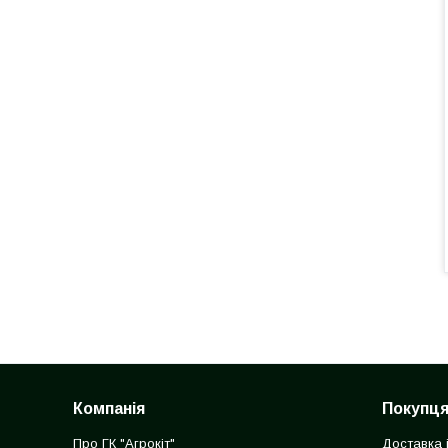
Компанія
Покупц
Про ГК "Агрокіт"
Доставка 