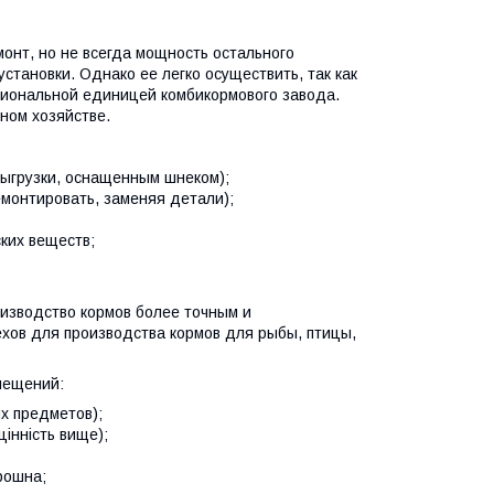
онт, но не всегда мощность остального
тановки. Однако ее легко осуществить, так как
циональной единицей комбикормового завода.
ном хозяйстве.
выгрузки, оснащенным шнеком);
емонтировать, заменяя детали);
ких веществ;
изводство кормов более точным и
хов для производства кормов для рыбы, птицы,
омещений:
их предметов);
інність вище);
рошна;