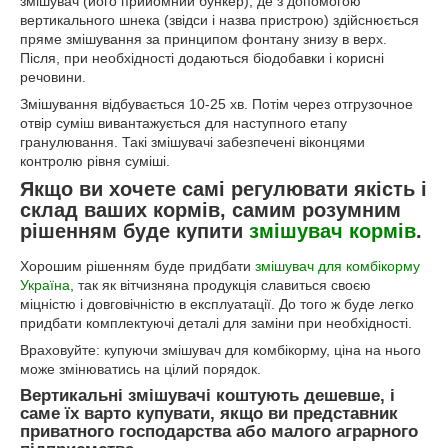
змішувач (його прийомний бункер), де з допомогою
вертикального шнека (звідси і назва пристрою) здійснюється
пряме змішування за принципом фонтану знизу в верх.
Після, при необхідності додаються біодобавки і корисні
речовини.
Змішування відбувається 10-25 хв. Потім через отгрузочное
отвір суміш вивантажується для наступного етапу
гранулювання. Такі змішувачі забезпечені віконцями
контролю рівня суміші.
Якщо ви хочете самі регулювати якість і
склад ваших кормів, самим розумним
рішенням буде купити
змішувач кормів
.
Хорошим рішенням буде придбати
змішувач для комбікорму
Україна
, так як вітчизняна продукція славиться своєю
міцністю і довговічністю в експлуатації. До того ж буде легко
придбати комплектуючі деталі для заміни при необхідності.
Враховуйте: купуючи змішувач для комбікорму, ціна на нього
може змінюватись на цілий порядок.
Вертикальні змішувачі коштують дешевше, і
саме їх варто купувати, якщо ви представник
приватного господарства або малого аграрного