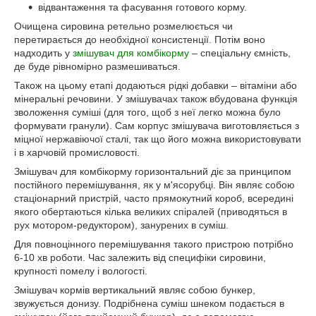
відвантаження та фасування готового корму.
Очищена сировина ретельно розмелюється чи
перетирається до необхідної консистенції. Потім воно
надходить у
змішувач для комбікорму
– спеціальну ємність,
де буде рівномірно размешиваться.
Також на цьому етапі додаються рідкі добавки – вітаміни або
мінеральні речовини. У змішувачах також вбудована функція
зволоження суміші (для того, щоб з неї легко можна було
формувати гранули). Сам корпус змішувача виготовляється з
міцної нержавіючої сталі, так що його можна використовувати
і в харчовій промисловості.
Змішувач для комбікорму горизонтальний діє за принципом
постійного перемішування, як у м'ясорубці. Він являє собою
стаціонарний пристрій, часто прямокутний короб, всередині
якого обертаються кілька великих спіралей (приводяться в
рух мотором-редуктором), занурених в суміш.
Для повноцінного перемішування такого пристрою потрібно
6-10 хв роботи. Час залежить від специфіки сировини,
крупності помелу і вологості.
Змішувач кормів вертикальний являє собою бункер,
звужується донизу. Подрібнена суміш шнеком подається в