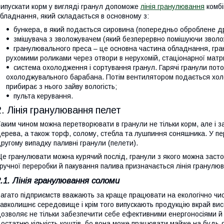
ипускати корм у вигляді гранул допоможе
лінія гранулювання
комбі
бладнання, який складається в основному з:
бункера, в який подається сировина (попередньо оброблене д
змішувача з зволожувачем (який безперервно помішуючи зволож
гранулювального преса – це основна частина обладнання, гр
рухомими роликами через отвори в нерухомій, стаціонарної матр
система охолодження і сортування гранул. Гарячі гранули пото
охолоджувального барабана. Потім вентилятором подається холо
прибирає з нього зайву вологість;
пульта керування.
2. Лінія гранулювання пелет
аким чином можна перетворювати в гранули не тільки корм, але і 
ерева, а також торф, солому, стебла та лушпиння соняшника. У пе
ругому випадку паливні гранули (пелети).
е гранулювати можна курячий послід, гранули з якого можна засто
ручної переробки й пакування палива призначається лінія гранулюв
2.1. Лінія гранулювання соломи
агато підприємств вважають за краще працювати на екологічно чи
авколишнє середовище і крім того випускають продукцію вкрай вис
озволяє не тільки забезпечити себе ефективними енергоносіями й 
остатню кількість коштів, бо вона може працювати майже на будь-