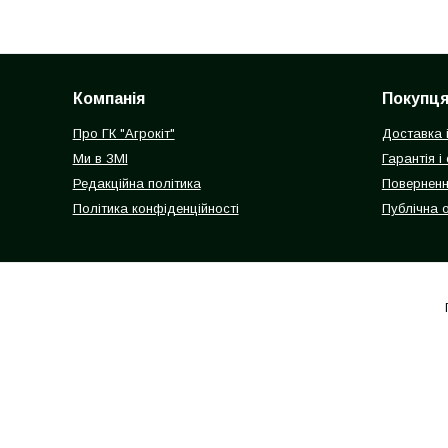
Компанія
Покупц
Про ГК "Агрокіт"
Доставка 
Ми в ЗМІ
Гарантія і
Редакційна політика
Поверненн
Політика конфіденційності
Публічна 