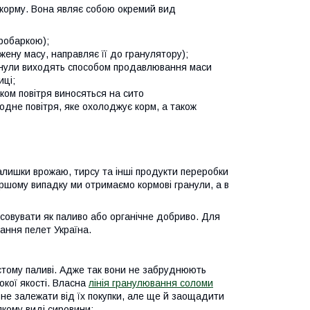
корму. Вона являє собою окремий вид
робаркою);
ену масу, направляє її до гранулятору);
анули виходять способом продавлювання маси
иці;
ком повітря виносяться на сито
дне повітря, яке охолоджує корм, а також
залишки врожаю, тирсу та інші продукти переробки
ршому випадку ми отримаємо кормові гранули, а в
совувати як паливо або органічне добриво. Для
ання пелет Україна.
стому паливі. Адже так вони не забруднюють
окої якості. Власна
лінія гранулювання соломи
не залежати від їх покупки, але ще й заощадити
якому виді сировини: