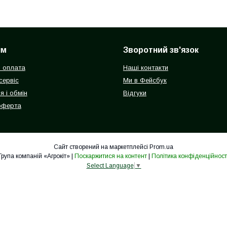
ям
Зворотний зв'язок
і оплата
Наші контакти
 сервіс
Ми в Фейсбук
я і обмін
Відгуки
оферта
Сайт створений на маркетплейсі
Prom.ua
Група компаній «Агрокіт» |
Поскаржитися на контент
|
Політика конфіденційност
Select Language
▼