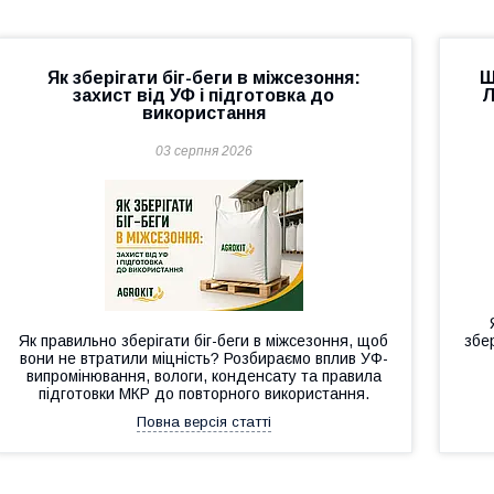
Як зберігати біг-беги в міжсезоння:
Щ
захист від УФ і підготовка до
Л
використання
03 серпня 2026
Як правильно зберігати біг-беги в міжсезоння, щоб
збер
вони не втратили міцність? Розбираємо вплив УФ-
випромінювання, вологи, конденсату та правила
підготовки МКР до повторного використання.
Повна версія статті