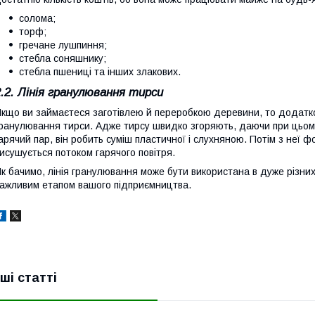
солома;
торф;
гречане лушпиння;
стебла соняшнику;
стебла пшениці та інших злакових.
2.2. Лінія гранулювання тирси
кщо ви займаєтеся заготівлею й переробкою деревини, то додатко
ранулювання тирси. Адже тирсу швидко згоряють, даючи при цьому 
арячий пар, він робить суміш пластичної і слухняною. Потім з неї 
исушується потоком гарячого повітря.
к бачимо, лінія гранулювання може бути використана в дуже різни
ажливим етапом вашого підприємництва.
нші статті