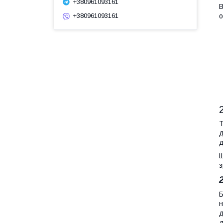
+380961093161
В
о
+380961093161
Т
д
д
Щ
з
Б
н
д
д