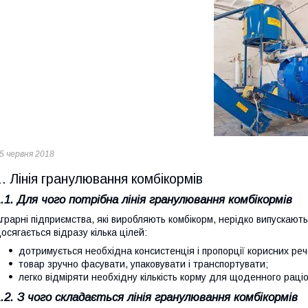
5 червня 2018
1. Лінія гранулювання комбікормів
1.1. Для чого потрібна лінія гранулювання комбікормів
грарні підприємства, які виробляють комбікорм, нерідко випускают
осягається відразу кілька цілей:
дотримується необхідна консистенція і пропорції корисних реч
товар зручно фасувати, упаковувати і транспортувати;
легко відміряти необхідну кількість корму для щоденного раці
1.2. З чого складається лінія гранулювання комбікормів