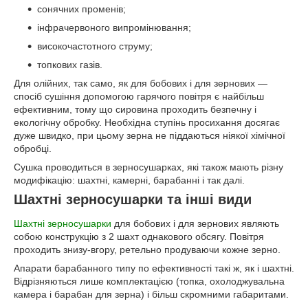
сонячних променів;
інфрачервоного випромінювання;
високочастотного струму;
топкових газів.
Для олійних, так само, як для бобових і для зернових —
спосіб сушіння допомогою гарячого повітря є найбільш
ефективним, тому що сировина проходить безпечну і
екологічну обробку. Необхідна ступінь просихання досягає
дуже швидко, при цьому зерна не піддаються ніякої хімічної
обробці.
Сушка проводиться в зерносушарках, які також мають різну
модифікацію: шахтні, камерні, барабанні і так далі.
Шахтні зерносушарки та інші види
Шахтні зерносушарки
для бобових і для зернових являють
собою конструкцію з 2 шахт однакового обсягу. Повітря
проходить знизу-вгору, ретельно продуваючи кожне зерно.
Апарати барабанного типу по ефективності такі ж, як і шахтні.
Відрізняються лише комплектацією (топка, охолоджувальна
камера і барабан для зерна) і більш скромними габаритами.