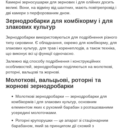
Камерні зерносушарки для зернових і для олійних досить
великі. Вони, на відміну від шахтних, мають повітрепровід і
дві камери з перфорованим дном.
Зернодробарки для комбікорму і для
злакових культур
Зернодробарки використовуються для подрібнення різного
типу сировини. Є обладнання, окремо для комбікорму, для
злакових культур, для трав і коренеплодів, а також техніка,
що виконує всі ці функції одночасно.
Залежно від способу подрібнення і конструкційних
особливостей, зернодробарки поділяються на молоткові,
роторні, вальцові та жорнові.
Молоткові, вальцьові, роторні та
жорнові зернодробарки
Молоткові зернодробарки — зернодробарки для
комбікормів і для злакових культур, основним
елементом яких є рухомий барабан з розташованими
усередині молоточками.
Роторні крупорушки — це апарат зі стаціонарним
барабаном, який за принципом дії схожий з