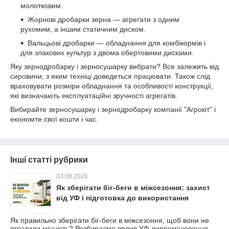
молотковим.
Жорнові дробарки зерна — агрегати з одним
рухомим, а іншим статичним диском.
Вальцьові дробарки — обладнання для комбікормів і
для злакових культур з двома обертовими дисками.
Яку зернодробарку і зерносушарку вибрати? Все залежить від
сировини, з яким техніці доведеться працювати. Також слід
враховувати розміри обладнання та особливості конструкції,
які визначають експлуатаційні зручності агрегатів.
Вибирайте зерносушарку і зернодробарку компанії "Агрокіт" і
економте свої кошти і час.
Інші статті рубрики
03.08.2026
Як зберігати біг-беги в міжсезоння: захист
від УФ і підготовка до використання
Як правильно зберігати біг-беги в міжсезоння, щоб вони не
втратили міцність? Розбираємо вплив УФ-випромінювання,