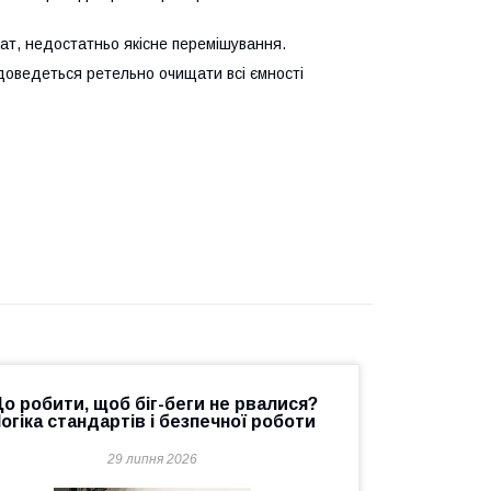
ьтат, недостатньо якісне перемішування.
доведеться ретельно очищати всі ємності
о робити, щоб біг-беги не рвалися?
огіка стандартів і безпечної роботи
29 липня 2026