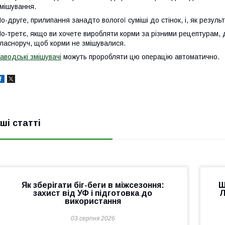
мішування.
о-друге, прилипання занадто вологої суміші до стінок, і, як резул
о-третє, якщо ви хочете виробляти корми за різними рецептурам, 
ласноруч, щоб корми не змішувалися.
аводські змішувачі
можуть проробляти цю операцію автоматично.
нші статті
Як зберігати біг-беги в міжсезоння:
Щ
захист від УФ і підготовка до
Л
використання
03 серпня 2026