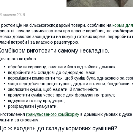
6 жовтня 2018
 ростом цін на сільськогосподарські товари, особливо на
корми для
риватні, почали замислюватися про власне виробництво комбікорм
мовах дозволяє заощадити на покупці готових кормів, переробити 
ласні потреби і за власною рецептурою.
Комбікорм виготовити самому нескладно.
ля цього потрібно:
обробити сировину, очистити його від зайвих домішок;
подрібнити всі складові до однорідної маси;
перемішати компоненти так, щоб суміш була однаковою за сво
якщо передбачено рецептурою, додати вітаміни, біодобавки, 
зволожити суміш, щоб надати їй пластичність;
пропустити суміш через прес для формування гранул;
підсушити готову продукцію;
розфасувати і упакувати.
иготовлення
гранульованого комбікорму
в домашніх умовах є дуже
латити за сировину.
Що ж входить до складу кормових сумішей?