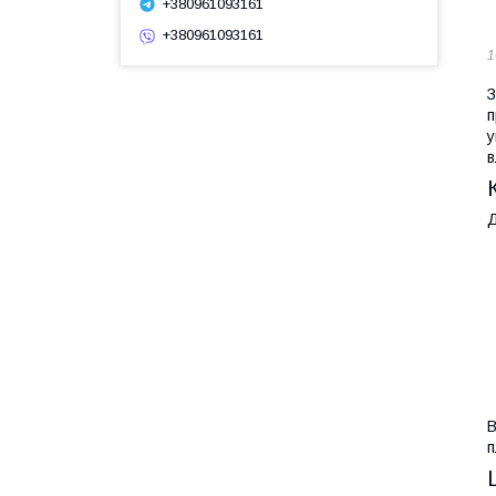
+380961093161
+380961093161
1
З
п
у
в
Д
В
п