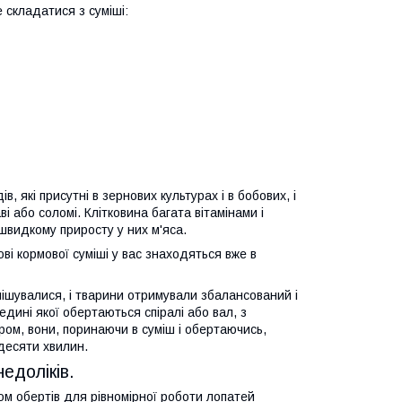
е складатися з суміші:
в, які присутні в зернових культурах і в бобових, і
аві або соломі. Клітковина багата вітамінами і
швидкому приросту у них м'яса.
ві кормової суміші у вас знаходяться вже в
ішувалися, і тварини отримували збалансований і
едині якої обертаються спіралі або вал, з
ом, вони, поринаючи в суміш і обертаючись,
десяти хвилин.
едоліків.
ом обертів для рівномірної роботи лопатей