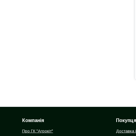
Компанія
Покупц
Про ГК "Агрокіт"
Доставка 