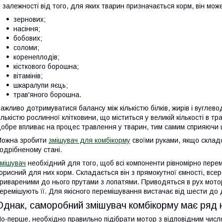
 залежності від того, для яких тварин призначається корм, він мож
зернових;
насіння;
бобових;
соломи;
коренеплодів;
кісткового борошна;
вітамінів;
шкаралупи яєць;
трав'яного борошна.
ажливо дотримуватися балансу між кількістю білків, жирів і вуглеводі
ількістю рослинної клітковини, що міститься у великій кількості в тр
обре впливає на процес травлення у тварин, тим самим сприяючи 
Можна зробити
змішувач для комбікорму
своїми руками, якщо складо
одрібненому стані.
мішувач
необхідний для того, щоб всі компоненти рівномірно перем
орисний для них корм. Складається він з прямокутної ємності, всер
ривареними до нього прутами з лопатями. Приводяться в рух мотор
еремішують її. Для якісного перемішування вистачає від шести до 
Однак, саморобний змішувач комбікорму має ряд н
о-перше, необхідно правильно підібрати мотор з відповідним числ